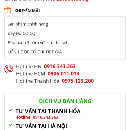
gốc
hiện
là:
tại
KHUYẾN MÃI
45.000.000₫.
là:
25.000.000₫.
Sản phẩm chính hãng
Đầy Đủ CO,CQ
Bảo hành 3 năm với kim thu sét
LIÊN HỆ ĐỂ CÓ CHI TIẾT GIÁ
Hotline HN:
0916.343.363
Hotline HCM:
0906.011.013
Hotline Thanh Hóa:
0975.123.200
Danh mục:
Kim Thu Sét
,
Thiết Bị Chống Sét
DỊCH VỤ BÁN HÀNG
TƯ VẤN TẠI THANH HÓA
Hotline:
0916.343.363
TƯ VẤN TẠI HÀ NỘI