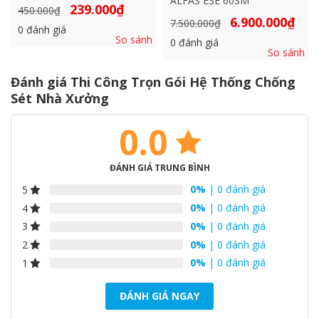
ALFAS ESE 60SM
Giá
Giá
239.000
₫
450.000
₫
gốc
hiện
Giá
Giá
6.900.000
₫
7.500.000
₫
là:
tại
0
đánh giá
gốc
hiện
450.000₫.
là:
So sánh
là:
tại
0
đánh giá
239.000₫.
7.500.000₫.
là:
So sánh
6.900
Đánh giá Thi Công Trọn Gói Hệ Thống Chống
Sét Nhà Xưởng
0.0
ĐÁNH GIÁ TRUNG BÌNH
0%
| 0 đánh giá
5
0%
| 0 đánh giá
4
0%
| 0 đánh giá
3
0%
| 0 đánh giá
2
0%
| 0 đánh giá
1
ĐÁNH GIÁ NGAY