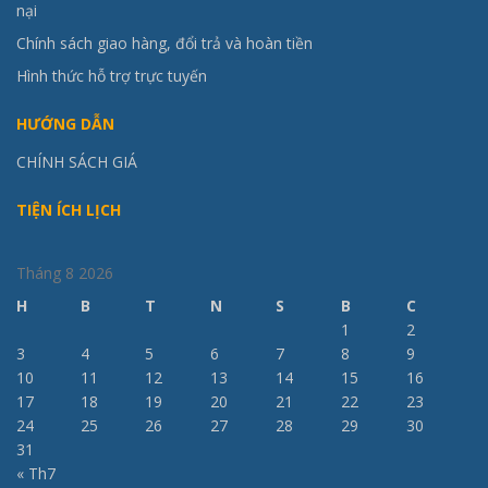
nại
Chính sách giao hàng, đổi trả và hoàn tiền
Hình thức hỗ trợ trực tuyến
HƯỚNG DẪN
CHÍNH SÁCH GIÁ
TIỆN ÍCH LỊCH
Tháng 8 2026
H
B
T
N
S
B
C
1
2
3
4
5
6
7
8
9
10
11
12
13
14
15
16
17
18
19
20
21
22
23
24
25
26
27
28
29
30
31
« Th7