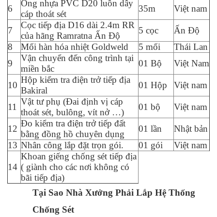
Ống nhựa PVC D20 luồn dây
6
35m
Việt nam
cáp thoát sét
Cọc tiếp địa D16 dài 2.4m RR
7
5 cọc
Ấn Độ
của hãng Ramratna Ấn Độ
8
Mối hàn hóa nhiệt Goldweld
5 mối
Thái Lan
Vận chuyển đến công trình tại
9
01 Bộ
Việt Nam
miền bắc
Hộp kiểm tra điện trở tiếp địa
10
01 Hộp
Việt nam
Bakiral
Vật tư phụ (Đai định vị cáp
11
01 bộ
Việt nam
thoát sét, bulông, vít nở …)
Đo kiểm tra điện trở tiếp đất
12
01 lần
Nhật bản
bằng đồng hồ chuyên dụng
13
Nhân công lắp đặt trọn gói.
01 gói
Việt nam
Khoan giếng chống sét tiếp địa
14
( giành cho các nơi không có
bãi tiếp địa)
Tại Sao Nhà Xưởng Phải Lắp Hệ Thống
Chống Sét