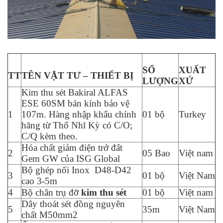
SỐ
XUẤT
TT
TÊN VẬT TƯ – THIẾT BỊ
LƯỢNG
XỨ
Kim thu sét Bakiral ALFAS
ESE 60SM bán kính bảo vệ
1
107m. Hàng nhập khẩu chính
01 bộ
Turkey
hãng từ Thổ Nhĩ Kỳ có C/O;
C/Q kèm theo.
Hóa chất giảm điện trở đất
2
05 Bao
Việt nam
Gem GW của ISG Global
Bộ ghép nối Inox D48-D42
3
01 bộ
Việt Nam
cao 3-5m
4
Bộ chân trụ đỡ
kim thu sét
01 bộ
Việt nam
Dây thoát sét đồng nguyên
5
35m
Việt Nam
chất M50mm2