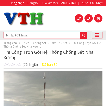
Đăng nhập | Đăng ký
Giờ làm việc: 8h00 - 21h00 | Thứ 2 - Chủ Nhật
Trang chủ
Thiết Bị Chống Sét
Kim Thu Sét
Thi Công Trọn Gói Hệ
Thống Chống Sét Nhà Xưởng
Thi Công Trọn Gói Hệ Thống Chống Sét Nhà
Xưởng
(đánh giá)
Đã bán
86
Được
xếp
hạng
0.0
5
sao