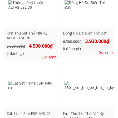
Kim Thu Sét Thổ Nhĩ Kỳ
Đồng Hồ Đo Điện Trở Đất
ALFAS ESE 30
Giá
Giá
3.930.000
₫
6.500.000
₫
gốc
hiện
Giá
Giá
4.500.000
₫
5.500.000
₫
là:
tại
0
đánh giá
gốc
hiện
6.500.000₫.
là:
So sánh
là:
tại
0
đánh giá
3.930
5.500.000₫.
là:
So sánh
4.500.000₫.
Cắt Sét 1 Pha FSP-A40-01
Kim Thu Sét Thổ Nhĩ Kỳ