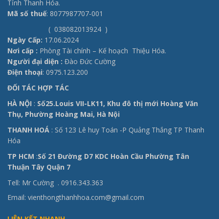
Tỉnh Thanh Hóa.
Mã số thuế
: 8077987707-001
( 038082013924 )
Ngày Cấp:
17.06.2024
Nơi cấp :
Phòng Tài chính – Kế hoạch Thiệu Hóa.
Người đại diện :
Đào Đức Cường
Điện thoại
: 0975.123.200
ĐỐI TÁC HỢP TÁC
HÀ NỘI
:
Số25.Louis VII-LK11, Khu đô thị mới Hoàng Văn
Thụ, Phường Hoàng Mai, Hà Nội
THANH HOÁ
: Số 123 Lê huy Toán -P Quảng Thắng TP Thanh
Hóa
TP HCM
:
Số 21 Đường D7 KDC Hoàn Cầu Phường Tân
Thuận Tây Quận 7
Tell: Mr Cường .
0916.343.363
Email: vienthongthanhhoa.com@gmail.com
LIÊN KẾT NHANH