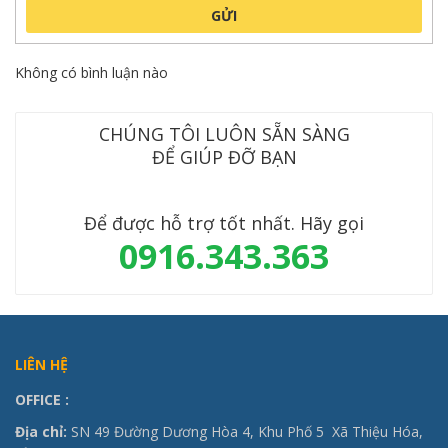
GỬI
Không có bình luận nào
CHÚNG TÔI LUÔN SẴN SÀNG
ĐỂ GIÚP ĐỠ BẠN
Để được hỗ trợ tốt nhất. Hãy gọi
0916.343.363
LIÊN HỆ
OFFICE
:
Địa chỉ:
SN 49 Đường Dương Hòa 4, Khu Phố 5 Xã Thiệu Hóa,