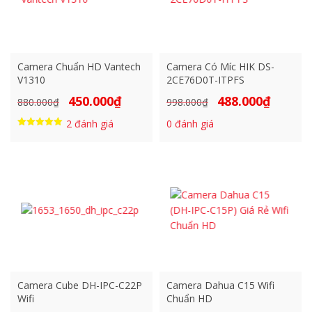
Camera Chuẩn HD Vantech
Camera Có Míc HIK DS-
V1310
2CE76D0T-ITPFS
450.000
₫
488.000
₫
Giá
Giá
Giá
Giá
880.000
₫
998.000
₫
gốc
hiện
gốc
hiện
2
đánh giá
0
đánh giá
là:
tại
là:
tại
Được xếp
hạng
880.000₫.
là:
998.000₫.
là:
5.00
5 sao
450.000₫.
488.000₫.
Camera Cube DH-IPC-C22P
Camera Dahua C15 Wifi
Wifi
Chuẩn HD