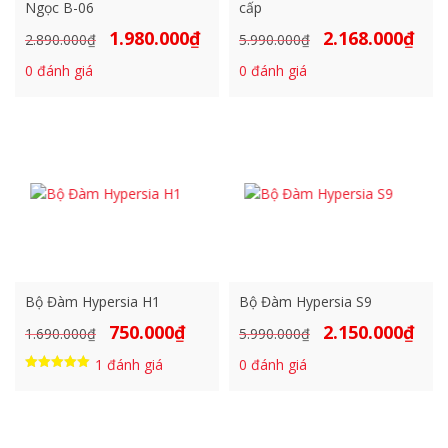
Ngọc B-06
cấp
1.980.000
₫
2.168.000
₫
Giá
Giá
Giá
Giá
2.890.000
₫
5.990.000
₫
gốc
hiện
gốc
hiện
0
đánh giá
0
đánh giá
là:
tại
là:
tại
2.890.000₫.
là:
5.990.000₫.
là:
1.980.000₫.
2.168
Bộ Đàm Hypersia H1
Bộ Đàm Hypersia S9
750.000
₫
2.150.000
₫
Giá
Giá
Giá
Giá
1.690.000
₫
5.990.000
₫
gốc
hiện
gốc
hiện
1
đánh giá
0
đánh giá
là:
tại
là:
tại
Được xếp
hạng
1.690.000₫.
là:
5.990.000₫.
là:
5.00
5 sao
750.000₫.
2.150