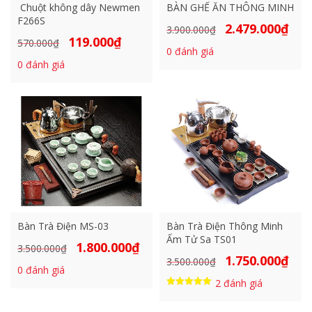
Chuột không dây Newmen
BÀN GHẾ ĂN THÔNG MINH
F266S
2.479.000
₫
Giá
Giá
3.900.000
₫
119.000
₫
Giá
Giá
570.000
₫
gốc
hiện
0
đánh giá
gốc
hiện
là:
tại
0
đánh giá
là:
tại
3.900.000₫.
là:
570.000₫.
là:
2.479
119.000₫.
Bàn Trà Điện MS-03
Bàn Trà Điện Thông Minh
Ấm Tử Sa TS01
1.800.000
₫
Giá
Giá
3.500.000
₫
1.750.000
₫
Giá
Giá
3.500.000
₫
gốc
hiện
0
đánh giá
gốc
hiện
là:
tại
2
đánh giá
là:
tại
3.500.000₫.
là:
Được xếp
hạng
3.500.000₫.
là:
1.800.000₫.
5.00