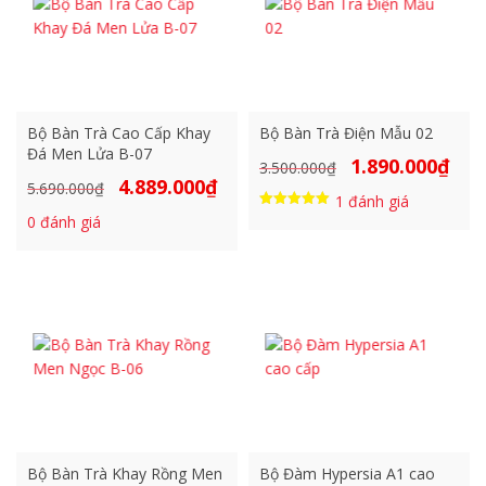
Bộ Bàn Trà Cao Cấp Khay
Bộ Bàn Trà Điện Mẫu 02
Đá Men Lửa B-07
1.890.000
₫
Giá
Giá
3.500.000
₫
4.889.000
₫
Giá
Giá
5.690.000
₫
gốc
hiện
1
đánh giá
gốc
hiện
là:
tại
Được xếp
0
đánh giá
là:
tại
hạng
3.500.000₫.
là:
5.00
5.690.000₫.
là:
5 sao
1.890
4.889.000₫.
Bộ Bàn Trà Khay Rồng Men
Bộ Đàm Hypersia A1 cao