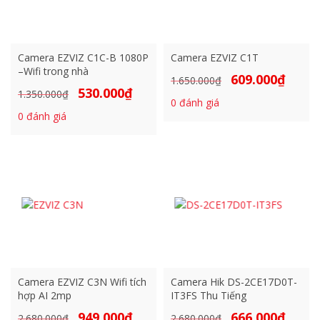
Camera EZVIZ C1C-B 1080P
Camera EZVIZ C1T
–Wifi trong nhà
609.000
₫
Giá
Giá
1.650.000
₫
530.000
₫
Giá
Giá
1.350.000
₫
gốc
hiện
0
đánh giá
gốc
hiện
là:
tại
0
đánh giá
là:
tại
1.650.000₫.
là:
1.350.000₫.
là:
609.000₫
530.000₫.
Camera EZVIZ C3N Wifi tích
Camera Hik DS-2CE17D0T-
hợp AI 2mp
IT3FS Thu Tiếng
949.000
₫
666.000
₫
Giá
Giá
Giá
Giá
2.680.000
₫
2.680.000
₫