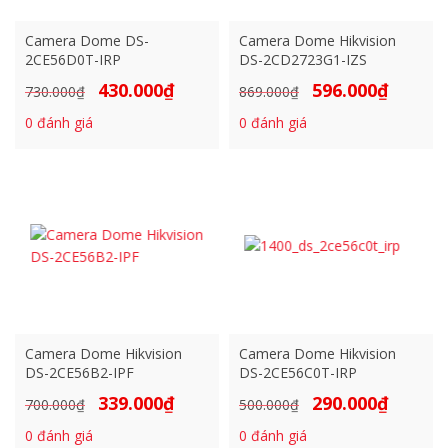
Camera Dome DS-
Camera Dome Hikvision
2CE56D0T-IRP
DS-2CD2723G1-IZS
430.000
₫
596.000
₫
Giá
Giá
Giá
Giá
730.000
₫
869.000
₫
gốc
hiện
gốc
hiện
0
đánh giá
0
đánh giá
là:
tại
là:
tại
730.000₫.
là:
869.000₫.
là:
430.000₫.
596.000₫.
Camera Dome Hikvision
Camera Dome Hikvision
DS-2CE56B2-IPF
DS-2CE56C0T-IRP
339.000
₫
290.000
₫
Giá
Giá
Giá
Giá
700.000
₫
500.000
₫
gốc
hiện
gốc
hiện
0
đánh giá
0
đánh giá
là:
tại
là:
tại