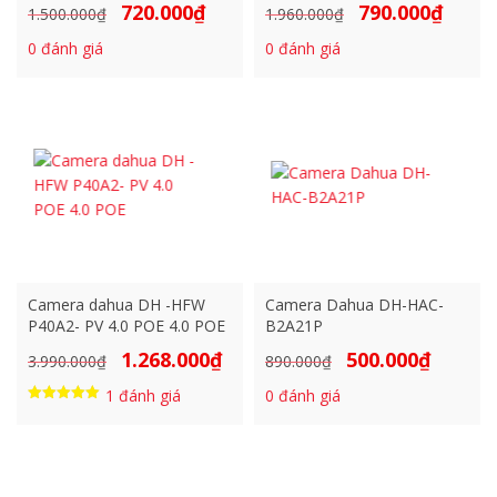
720.000
₫
790.000
₫
Giá
Giá
Giá
Giá
1.500.000
₫
1.960.000
₫
gốc
hiện
gốc
hiện
0
đánh giá
0
đánh giá
là:
tại
là:
tại
1.500.000₫.
là:
1.960.000₫.
là:
720.000₫.
790.000₫
Camera dahua DH -HFW
Camera Dahua DH-HAC-
P40A2- PV 4.0 POE 4.0 POE
B2A21P
1.268.000
₫
500.000
₫
Giá
Giá
Giá
Giá
3.990.000
₫
890.000
₫
gốc
hiện
gốc
hiện
1
đánh giá
0
đánh giá
là:
tại
là:
tại
Được xếp
hạng
3.990.000₫.
là:
890.000₫.
là:
5.00
5 sao
1.268.000₫.
500.000₫.