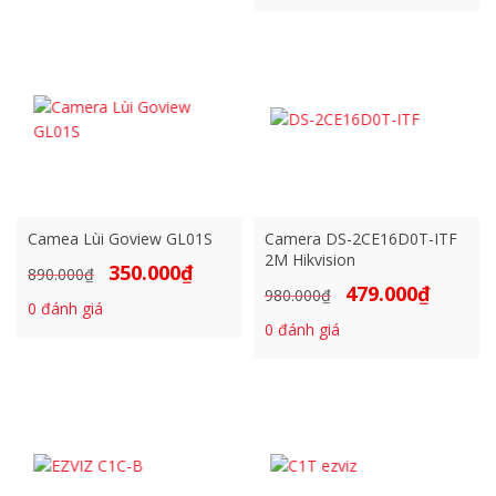
1.150.000₫.
là:
14.399.000₫.
Camea Lùi Goview GL01S
Camera DS-2CE16D0T-ITF
2M Hikvision
350.000
₫
Giá
Giá
890.000
₫
479.000
₫
Giá
Giá
980.000
₫
gốc
hiện
0
đánh giá
gốc
hiện
là:
tại
0
đánh giá
là:
tại
890.000₫.
là:
980.000₫.
là:
350.000₫.
479.000₫.