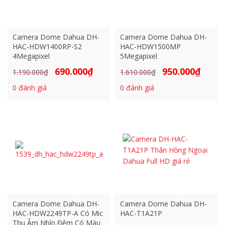
Camera Dome Dahua DH-
Camera Dome Dahua DH-
HAC-HDW1400RP-S2
HAC-HDW1500MP
4Megapixel
5Megapixel
690.000
₫
950.000
₫
Giá
Giá
Giá
Giá
1.190.000
₫
1.610.000
₫
gốc
hiện
gốc
hiện
0
đánh giá
0
đánh giá
là:
tại
là:
tại
1.190.000₫.
là:
1.610.000₫.
là:
690.000₫.
950.000₫
Camera Dome Dahua DH-
Camera Dome Dahua DH-
HAC-HDW2249TP-A Có Mic
HAC-T1A21P
Thu Âm Nhìn Đêm Có Màu