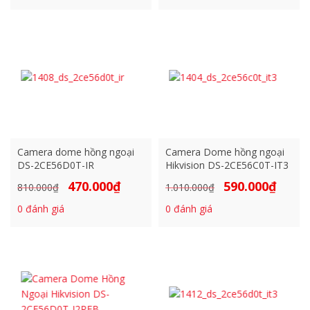
700.000₫.
là:
500.000₫.
là:
339.000₫.
290.000₫.
Camera dome hồng ngoại
Camera Dome hồng ngoại
DS-2CE56D0T-IR
Hikvision DS-2CE56C0T-IT3
470.000
₫
590.000
₫
Giá
Giá
Giá
Giá
810.000
₫
1.010.000
₫
gốc
hiện
gốc
hiện
0
đánh giá
0
đánh giá
là:
tại
là:
tại
810.000₫.
là:
1.010.000₫.
là:
470.000₫.
590.000₫