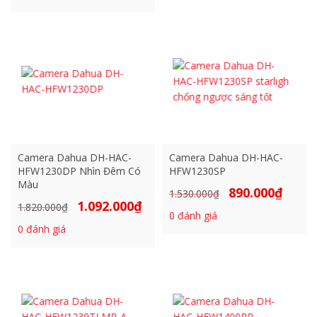
là:
tại
1.020.000₫.
là:
1.270.000₫.
là:
612.000₫
762.000₫.
Camera Dahua DH-HAC-
Camera Dahua DH-HAC-
HFW1230DP Nhìn Đêm Có
HFW1230SP
Màu
890.000
₫
Giá
Giá
1.530.000
₫
1.092.000
₫
Giá
Giá
1.820.000
₫
gốc
hiện
0
đánh giá
gốc
hiện
là:
tại
0
đánh giá
là:
tại
1.530.000₫.
là:
1.820.000₫.
là:
890.000₫
1.092.000₫.