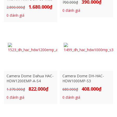
390.000
₫
Giá
Giá
700.000
₫
1.680.000
₫
Giá
Giá
2.800.000
₫
gốc
hiện
0
đánh giá
gốc
hiện
là:
tại
0
đánh giá
là:
tại
700.000₫.
là:
2.800.000₫.
là:
390.000₫.
1.680.000₫.
Camera Dome Dahua HAC-
Camera Dome DH-HAC-
HDW1200EMP-A-S4
HDW1000MP-S3
822.000
₫
408.000
₫
Giá
Giá
Giá
Giá
1.370.000
₫
680.000
₫
gốc
hiện
gốc
hiện
0
đánh giá
0
đánh giá
là:
tại
là:
tại
1.370.000₫.
là:
680.000₫.
là:
822.000₫.
408.000₫.