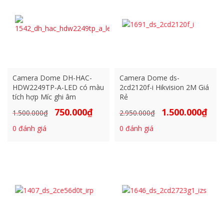
Camera Dome DH-HAC-
Camera Dome ds-
HDW2249TP-A-LED có màu
2cd2120f-i Hikvision 2M Giá
tích hợp Míc ghi âm
Rẻ
750.000
₫
1.500.000
₫
Giá
Giá
Giá
Giá
1.500.000
₫
2.950.000
₫
gốc
hiện
gốc
hiện
0
đánh giá
0
đánh giá
là:
tại
là:
tại
1.500.000₫.
là:
2.950.000₫.
là:
750.000₫.
1.500