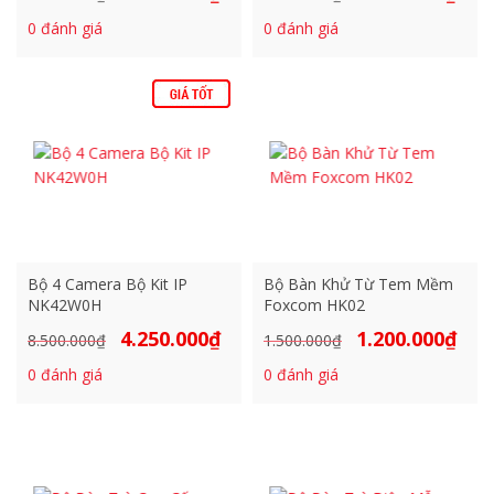
gốc
hiện
gốc
hiện
0
đánh giá
0
đánh giá
là:
tại
là:
tại
5.280.000₫.
là:
3.150.000₫.
là:
2.690.000₫.
2.100
Bộ 4 Camera Bộ Kit IP
Bộ Bàn Khử Từ Tem Mềm
NK42W0H
Foxcom HK02
4.250.000
₫
1.200.000
₫
Giá
Giá
Giá
Giá
8.500.000
₫
1.500.000
₫
gốc
hiện
gốc
hiện
0
đánh giá
0
đánh giá
là:
tại
là:
tại
8.500.000₫.
là:
1.500.000₫.
là:
4.250.000₫.
1.200