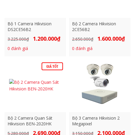
Bộ 1 Camera Hikvision
Bộ 2 Camera Hikvision
DS2CE56B2
2CE56B2
1.200.000
₫
1.600.000
₫
Giá
Giá
Giá
Giá
3.225.000
₫
2.650.000
₫
gốc
hiện
gốc
hiện
0
đánh giá
0
đánh giá
là:
tại
là:
tại
3.225.000₫.
là:
2.650.000₫.
là:
1.200.000₫.
1.600
Bộ 2 Camera Quan Sát
Bộ 3 Camera Hikvision 2
Hikvision BEN-2020HK
Megapixel
2.690.000
₫
2.100.000
₫
Giá
Giá
Giá
Giá
5.280.000
₫
3.150.000
₫