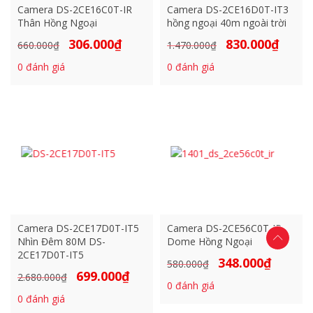
Camera DS-2CE16C0T-IR
Camera DS-2CE16D0T-IT3
Thân Hồng Ngoại
hồng ngoại 40m ngoài trời
306.000
₫
830.000
₫
Giá
Giá
Giá
Giá
660.000
₫
1.470.000
₫
gốc
hiện
gốc
hiện
0
đánh giá
0
đánh giá
là:
tại
là:
tại
660.000₫.
là:
1.470.000₫.
là:
306.000₫.
830.000₫
Camera DS-2CE17D0T-IT5
Camera DS-2CE56C0T-IR
Nhìn Đêm 80M DS-
Dome Hồng Ngoại
2CE17D0T-IT5
348.000
₫
Giá
Giá
580.000
₫
699.000
₫
Giá
Giá
2.680.000
₫
gốc
hiện
0
đánh giá
gốc
hiện
là:
tại
0
đánh giá
là:
tại
580.000₫.
là: