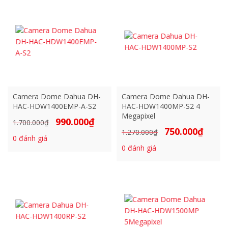
918.000₫.
Camera Dome Dahua DH-
Camera Dome Dahua DH-
HAC-HDW1400EMP-A-S2
HAC-HDW1400MP-S2 4
Megapixel
990.000
₫
Giá
Giá
1.700.000
₫
750.000
₫
Giá
Giá
1.270.000
₫
gốc
hiện
0
đánh giá
gốc
hiện
là:
tại
0
đánh giá
là:
tại
1.700.000₫.
là:
1.270.000₫.
là:
990.000₫.
750.000₫