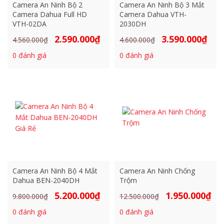
Camera An Ninh Bộ 2
Camera An Ninh Bộ 3 Mắt
Camera Dahua Full HD
Camera Dahua VTH-
VTH-02DA
2030DH
2.590.000
₫
3.590.000
₫
Giá
Giá
Giá
Giá
4.560.000
₫
4.600.000
₫
gốc
hiện
gốc
hiện
0
đánh giá
0
đánh giá
là:
tại
là:
tại
4.560.000₫.
là:
4.600.000₫.
là:
2.590.000₫.
3.590
Camera An Ninh Bộ 4 Mắt
Camera An Ninh Chống
Dahua BEN-2040DH
Trộm
5.200.000
₫
1.950.000
₫
Giá
Giá
Giá
Giá
9.800.000
₫
12.500.000
₫
gốc
hiện
gốc
hiện
0
đánh giá
0
đánh giá
là:
tại
là:
tại