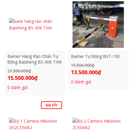
5 sao
1.750
Barrier Hàng Rào Chắn Tự
Barrier Tự Động BST-130
Động Baisheng BS-306 TIIIA
15.500.000
₫
Giá
21.500.000
₫
Giá
13.500.000
₫
gốc
Giá
15.500.000
₫
gốc
Giá
là:
hiện
0
đánh giá
là:
hiện
15.500.000₫.
tại
0
đánh giá
21.500.000₫.
tại
là:
là:
13.500.000₫.
15.500.000₫.