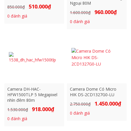
Ngoại 80M
510.000
₫
Giá
Giá
850.000
₫
960.000
₫
Giá
Giá
1.600.000
₫
gốc
hiện
0
đánh giá
gốc
hiện
là:
tại
0
đánh giá
là:
tại
850.000₫.
là:
1.600.000₫.
là:
510.000₫.
960.000₫
Camera DH-HAC-
Camera Dome Có Micro
HFW1500TLP 5 Megapixel
HIK DS-2CD1327G0-LU
nhìn đêm 80m
1.450.000
₫
Giá
Giá
2.750.000
₫
918.000
₫
Giá
Giá
1.530.000
₫
gốc
hiện
0
đánh giá
gốc
hiện
là:
tại
0
đánh giá
là:
tại
2.750.000₫.
là:
1.530.000₫.
là:
1.450