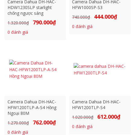
Camera Dahua DH-HAC-
Camera Dahua DH-HAC-
HDW1230SLP starlight
HFW1000SP-S3
chống ngược sáng
444.000
₫
Giá
Giá
740.000
₫
790.000
₫
Giá
Giá
1.320.000
₫
gốc
hiện
0
đánh giá
gốc
hiện
là:
tại
0
đánh giá
là:
tại
740.000₫.
là:
1.320.000₫.
là:
444.000₫.
790.000₫.
Camera Dahua DH-HAC-
Camera Dahua DH-HAC-
HFW1200TLP-A-S4 Hồng
HFW1200TLP-S4
Ngoại 80M
612.000
₫
Giá
Giá
1.020.000
₫
762.000
₫
Giá
Giá
1.270.000
₫
gốc
hiện
0
đánh giá
gốc
hiện
là:
tại
0
đánh giá