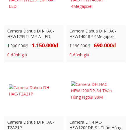
Camera Dahua DH-HAC-
Camera Dahua DH-HAC-
HFW1239TLMP-A-LED
HFW1400RP 4Megapixel
1.150.000
₫
690.000
₫
Giá
Giá
Giá
Giá
1.900.000
₫
1.190.000
₫
gốc
hiện
gốc
hiện
0
đánh giá
0
đánh giá
là:
tại
là:
tại
1.900.000₫.
là:
1.190.000₫.
là:
1.150.000₫.
690.000₫
Camera Dahua DH-HAC-
Camera DH-HAC-
T2A21P
HFW1200DP-S4 Thân Hồng