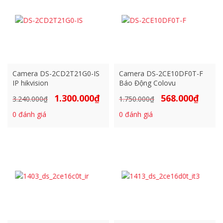
Camera DS-2CD2T21G0-IS
Camera DS-2CE10DF0T-F
IP hikvision
Báo Động Colovu
1.300.000
₫
568.000
₫
Giá
Giá
Giá
Giá
3.240.000
₫
1.750.000
₫
gốc
hiện
gốc
hiện
0
đánh giá
0
đánh giá
là:
tại
là:
tại
3.240.000₫.
là:
1.750.000₫.
là:
1.300.000₫.
568.000₫