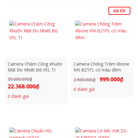
9.800.000₫.
là:
12.500.000₫.
là:
5.200.000₫.
1.95
Camera Chấm Công Khuôn
Camera Chống Trộm Kbone
Mặt Đo Nhiệt Độ V5L TI
KN-B21FL có màu đêm
999.000
₫
35.000.000
₫
Giá
Giá
Giá
2.500.000
₫
22.368.000
₫
gốc
gốc
hiện
Giá
0
đánh giá
là:
là:
tại
hiện
0
đánh giá
35.000.000₫.
2.500.000₫.
là:
tại
999.000₫
là:
22.368.000₫.