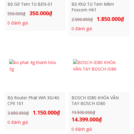
Bộ Gỡ Tem Từ BEN-01
Bộ Khử Từ Tem Mềm
Foxcom HK1
350.000
₫
Giá
Giá
550.000
₫
1.850.000
₫
Giá
Giá
2.500.000
₫
gốc
hiện
0
đánh giá
gốc
hiện
là:
tại
0
đánh giá
là:
tại
550.000₫.
là:
2.500.000₫.
là:
350.000₫.
1.850
Bộ Router Phát Wifi 3G/4G
BOSCH ID80 KHÓA VÂN
CPE 101
TAY BOSCH ID80
1.150.000
₫
Giá
Giá
19.500.000
₫
Giá
3.680.000
₫
14.399.000
₫
gốc
hiện
gốc
Giá
0
đánh giá
là:
tại
là:
hiện
0
đánh giá
3.680.000₫.
là:
19.500.000₫.
tại