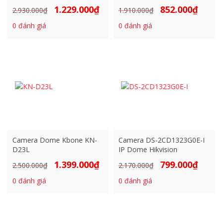
1.229.000
₫
852.000
₫
Giá
Giá
Giá
Giá
2.930.000
₫
1.910.000
₫
gốc
hiện
gốc
hiện
0
đánh giá
0
đánh giá
là:
tại
là:
tại
2.930.000₫.
là:
1.910.000₫.
là:
1.229.000₫.
852.000₫
Camera Dome Kbone KN-
Camera DS-2CD1323G0E-I
D23L
IP Dome Hikvision
1.399.000
₫
799.000
₫
Giá
Giá
Giá
Giá
2.500.000
₫
2.170.000
₫
gốc
hiện
gốc
hiện
0
đánh giá
0
đánh giá
là:
tại
là:
tại
2.500.000₫.
là:
2.170.000₫.
là:
1.399.000₫.
799.000₫