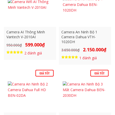
Camera AI Thông Minh
Camera An Ninh Bộ 1
Vantech V-2010AI
Camera Dahua VTH-
1020DH
599.000
₫
Giá
Giá
950.000
₫
2.150.000
₫
Giá
Giá
3.650.000
₫
gốc
hiện
2
đánh giá
gốc
hiện
là:
tại
Được xếp
1
đánh giá
hạng
là:
tại
950.000₫.
là:
Được xếp
5.00
hạng
3.650.000₫.
là:
5 sao
599.000₫.
5.00
5 sao
2.150