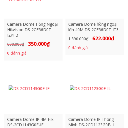
Camera Dome Hồng Ngoại
Camera Dome hồng ngoại
Hikvision DS-2CE56D0T-
lớn 40M DS-2CE56D0T-IT3
I2PFB
622.000
₫
Giá
Giá
1.390.000
₫
350.000
₫
Giá
Giá
690.000
₫
gốc
hiện
0
đánh giá
gốc
hiện
là:
tại
0
đánh giá
là:
tại
1.390.000₫.
là:
690.000₫.
là:
622.000₫
350.000₫.
Camera Dome IP 4M Hik
Camera Dome IP Thông
DS-2CD1143G0E-IF
Minh DS-2CD1123G0E-IL