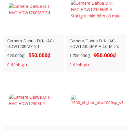
Camera Dahua DH-HAC-
Camera Dahua DH-HAC-
HDW1200MP-S4
HDW1230EMP-A Có Micro
550.000
₫
950.000
₫
Giá
Giá
Giá
Giá
920.000
₫
1.700.000
₫
gốc
hiện
gốc
hiện
0
đánh giá
0
đánh giá
là:
tại
là:
tại
920.000₫.
là:
1.700.000₫.
là:
550.000₫.
950.000₫