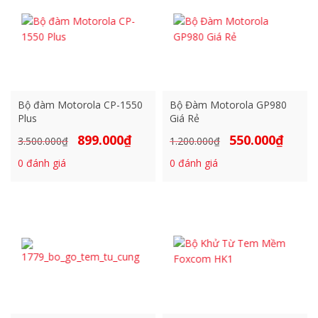
Bộ đàm Motorola CP-1550
Bộ Đàm Motorola GP980
Plus
Giá Rẻ
899.000
₫
550.000
₫
Giá
Giá
Giá
Giá
3.500.000
₫
1.200.000
₫
gốc
hiện
gốc
hiện
0
đánh giá
0
đánh giá
là:
tại
là:
tại
3.500.000₫.
là:
1.200.000₫.
là:
899.000₫.
550.000₫