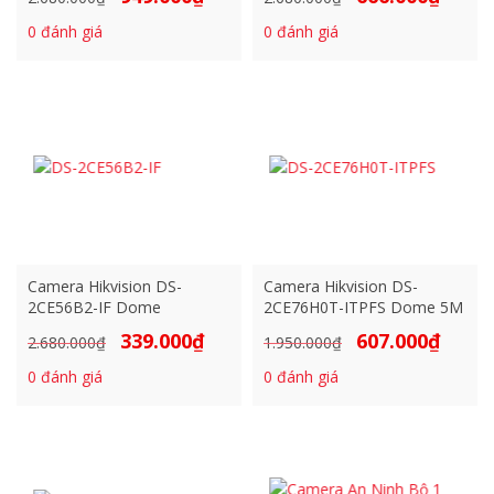
gốc
hiện
gốc
hiện
0
đánh giá
0
đánh giá
là:
tại
là:
tại
2.680.000₫.
là:
2.680.000₫.
là:
949.000₫.
666.000₫
Camera Hikvision DS-
Camera Hikvision DS-
2CE56B2-IF Dome
2CE76H0T-ITPFS Dome 5M
339.000
₫
607.000
₫
Giá
Giá
Giá
Giá
2.680.000
₫
1.950.000
₫
gốc
hiện
gốc
hiện
0
đánh giá
0
đánh giá
là:
tại
là:
tại
2.680.000₫.
là:
1.950.000₫.
là:
339.000₫.
607.000₫