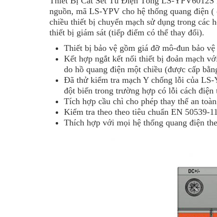
Thiết Bị Cắt Sét Tủ Điện Tổng LS-YPV6012S
nguồn, mã LS-YPV cho hệ thống quang điện ( 
chiều thiết bị chuyển mạch sử dụng trong các h
thiết bị giám sát (tiếp điểm có thể thay đổi).
Thiết bị bảo vệ gồm giá đỡ mô-đun bảo vệ
Kết hợp ngắt kết nối thiết bị đoản mạch vớ
do hồ quang điện một chiều (được cấp bằn
Đã thử kiểm tra mạch Y chống lỗi của LS
đột biến trong trường hợp có lỗi cách điệ
Tích hợp cầu chì cho phép thay thế an to
Kiểm tra theo theo tiêu chuẩn EN 50539-1
Thích hợp với mọi hệ thống quang điện th