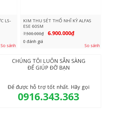
C LS-
KIM THU SÉT THỔ NHĨ KỲ ALFAS
ESE 60SM
Giá
Giá
6.900.000
₫
7.500.000
₫
gốc
hiện
là:
tại
0
đánh giá
7.500.000₫.
là:
So sánh
So sánh
9.000₫.
6.900.000₫.
CHÚNG TÔI LUÔN SẴN SÀNG
ĐỂ GIÚP ĐỠ BẠN
Để được hỗ trợ tốt nhất. Hãy gọi
0916.343.363