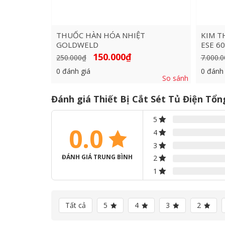
THUỐC HÀN HÓA NHIỆT
KIM T
GOLDWELD
ESE 60
Giá
Giá
150.000
₫
250.000
₫
7.000.0
gốc
hiện
là:
tại
0
đánh giá
0
đánh 
250.000₫.
là:
So sánh
150.000₫.
Đánh giá Thiết Bị Cắt Sét Tủ Điện Tổ
5
0.0
4
3
ĐÁNH GIÁ TRUNG BÌNH
2
1
Tất cả
5
4
3
2