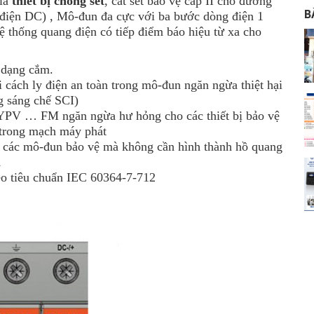
 là
thiết bị chống sét
, cắt sét bảo vệ cấp II cho đường
B
điện DC) , Mô-đun đa cực với ba bước dòng điện 1
ệ thống quang điện có tiếp điểm báo hiệu từ xa cho
 dạng cắm.
i cách ly điện an toàn trong mô-đun ngăn ngừa thiệt hại
g sáng chế SCI)
-YPV … FM ngăn ngừa hư hỏng cho các thiết bị bảo vệ
n trong mạch máy phát
àn các mô-đun bảo vệ mà không cần hình thành hồ quang
1
eo tiêu chuẩn IEC 60364-7-712