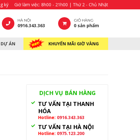
g ký
Giờ làm việc: 8h00 - 21h00 | Thứ 2 - Chủ Nhật
HÀ NỘI
GIỎ HÀNG
0916.343.363
0 sản phẩm
– DỰ ÁN
KHUYẾN MÃI GIỜ VÀNG
DỊCH VỤ BÁN HÀNG
TƯ VẤN TẠI THANH
HÓA
Hotline:
0916.343.363
TƯ VẤN TẠI HÀ NỘI
Hotline:
0975.123.200