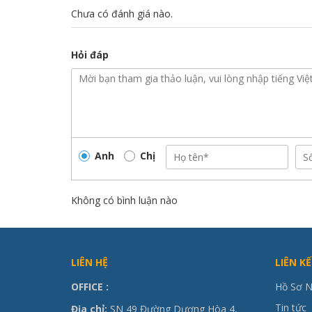
Chưa có đánh giá nào.
Hỏi đáp
Anh
Chị
Không có bình luận nào
LIÊN HỆ
LIÊN K
OFFICE
:
Hồ Sơ N
Tin tức
Địa chỉ:
SN 49 Đường Dương Hòa 4,