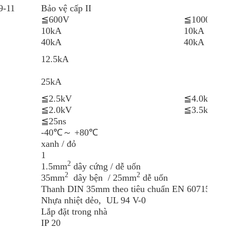
9-11
Bảo vệ cấp II
≦600V
≦1000V
10kA
10kA
40kA
40kA
12.5kA
25kA
≦2.5kV
≦4.0kV
≦2.0kV
≦3.5kV
≦25ns
-40℃～ +80℃
xanh / đỏ
1
2
1.5mm
dây cứng / dễ uốn
2
2
35mm
dây bện / 25mm
dễ uốn
Thanh DIN 35mm theo tiêu chuẩn EN 60715
Nhựa nhiệt dẻo, UL 94 V-0
Lắp đặt trong nhà
IP 20