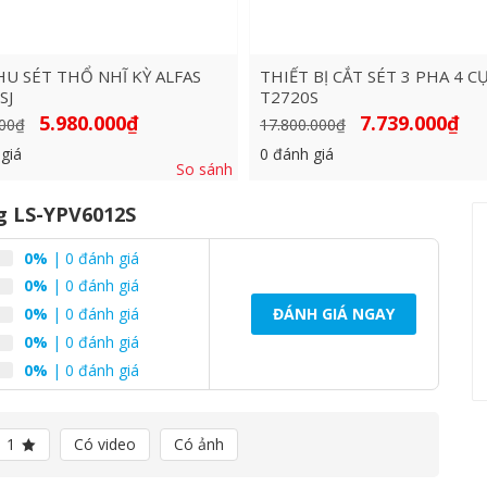
HU SÉT THỔ NHĨ KỲ ALFAS
THIẾT BỊ CẮT SÉT 3 PHA 4 CỰ
SJ
T2720S
Giá
Giá
Giá
Giá
5.980.000
₫
7.739.000
₫
00
₫
17.800.000
₫
gốc
hiện
gốc
hiện
là:
tại
là:
tại
giá
0
đánh giá
7.000.000₫.
là:
17.800.000₫.
là:
So sánh
5.980.000₫.
7.73
ng LS-YPV6012S
0%
| 0 đánh giá
0%
| 0 đánh giá
0%
| 0 đánh giá
ĐÁNH GIÁ NGAY
0%
| 0 đánh giá
0%
| 0 đánh giá
1
Có video
Có ảnh