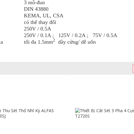
3 mô-đun
DIN 43880
KEMA, UL, CSA
có thể thay đổi
250V / 0.5A
250V / 0.1A ; 125V / 0.2A ; 75V / 0.5A
2
xa
tổi đa 1.5mm
dây cứng/ dễ uốn