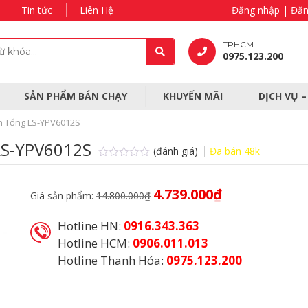
Tin tức
Liên Hệ
Đăng nhập | Đăn
TPHCM
0975.123.200
SẢN PHẨM BÁN CHẠY
KHUYẾN MÃI
DỊCH VỤ 
iện Tổng LS-YPV6012S
 LS-YPV6012S
(đánh giá)
Đã bán
48k
Được
xếp
hạng
Giá
Giá
4.739.000
₫
Giá sản phẩm:
14.800.000
₫
0.0
gốc
hiện
5
sao
là:
tại
Hotline HN:
0916.343.363
14.800.000₫.
là:
4.739.000₫.
Hotline HCM:
0906.011.013
Hotline Thanh Hóa:
0975.123.200
Danh mục:
Thiết Bị Chống Sét