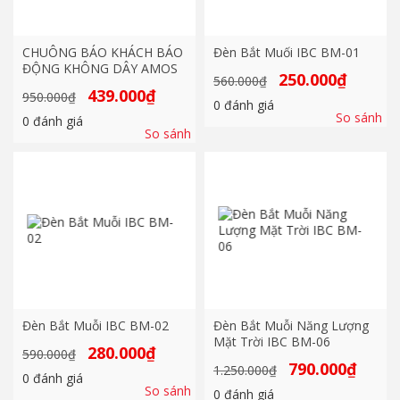
CHUÔNG BÁO KHÁCH BÁO
Đèn Bắt Muối IBC BM-01
ĐỘNG KHÔNG DÂY AMOS
Giá
Giá
250.000
₫
560.000
₫
gốc
hiện
Giá
Giá
439.000
₫
950.000
₫
là:
tại
0
đánh giá
gốc
hiện
560.000₫.
là:
So sánh
là:
tại
0
đánh giá
250.000₫.
950.000₫.
là:
So sánh
439.000₫.
Đèn Bắt Muỗi IBC BM-02
Đèn Bắt Muỗi Năng Lượng
Mặt Trời IBC BM-06
Giá
Giá
280.000
₫
590.000
₫
gốc
hiện
Giá
Giá
790.000
₫
1.250.000
₫
là:
tại
0
đánh giá
gốc
hiện
590.000₫.
là:
So sánh
là:
tại
0
đánh giá