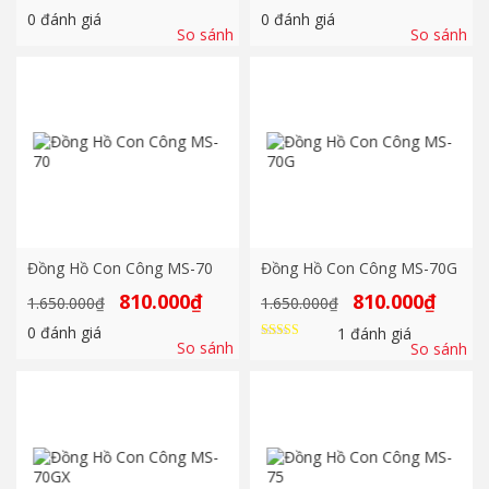
là:
tại
là:
tại
0
đánh giá
0
đánh giá
1.890.000₫.
là:
1.250.000₫.
là:
So sánh
So sánh
890.000₫.
670.000₫
Đồng Hồ Con Công MS-70
Đồng Hồ Con Công MS-70G
Giá
Giá
Giá
Giá
810.000
₫
810.000
₫
1.650.000
₫
1.650.000
₫
gốc
hiện
gốc
hiện
là:
tại
là:
tại
0
đánh giá
1
đánh giá
1.650.000₫.
là:
1.650.000₫.
là:
So sánh
So sánh
Được xếp
810.000₫.
810.000₫
hạng
5.00
5 sao