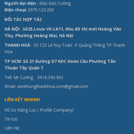
Người đại diện :
Đào Đức Cường
Điện thoại
: 0975.123.200
ĐỐI TÁC HỢP TÁC
HÀ NỘI
:
Số25.Louis VII-LK11, Khu đô thị mới Hoàng Văn
Thụ, Phường Hoàng Mai, Hà Nội
THANH HOÁ
: Số 123 Lê huy Toán -P Quảng Thắng TP Thanh
Hóa
TP HCM
:
Số 21 Đường D7 KDC Hoàn Cầu Phường Tân
Thuận Tây Quận 7
Tell: Mr Cường .
0916.343.363
Email: vienthongthanhhoa.com@gmail.com
LIÊN KẾT NHANH
Hồ Sơ Năng Lực ( Profile Company)
Tin tức
Liên Hệ