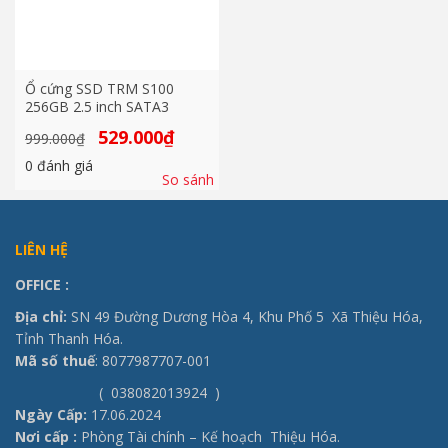
Ổ cứng SSD TRM S100
256GB 2.5 inch SATA3
Giá
Giá
529.000
₫
999.000
₫
gốc
hiện
là:
tại
0
đánh giá
999.000₫.
là:
So sánh
529.000₫.
LIÊN HỆ
OFFICE
:
Địa chỉ:
SN 49 Đường Dương Hòa 4, Khu Phố 5 Xã Thiệu Hóa,
Tỉnh Thanh Hóa.
Mã số thuế
: 8077987707-001
( 038082013924 )
Ngày Cấp:
17.06.2024
Nơi cấp :
Phòng Tài chính – Kế hoạch Thiệu Hóa.