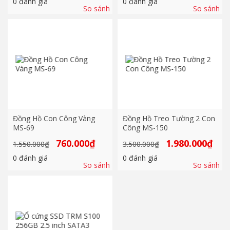
0
đánh giá
0
đánh giá
1.980.000₫.
là:
2.250.000₫.
là:
So sánh
So sánh
910.000₫.
1.250
Đồng Hồ Con Công Vàng
Đồng Hồ Treo Tường 2 Con
MS-69
Công MS-150
Giá
Giá
Giá
Giá
760.000
₫
1.980.000
₫
1.550.000
₫
3.500.000
₫
gốc
hiện
gốc
hiện
là:
tại
là:
tại
0
đánh giá
0
đánh giá
1.550.000₫.
là:
3.500.000₫.
là:
So sánh
So sánh
760.000₫.
1.980