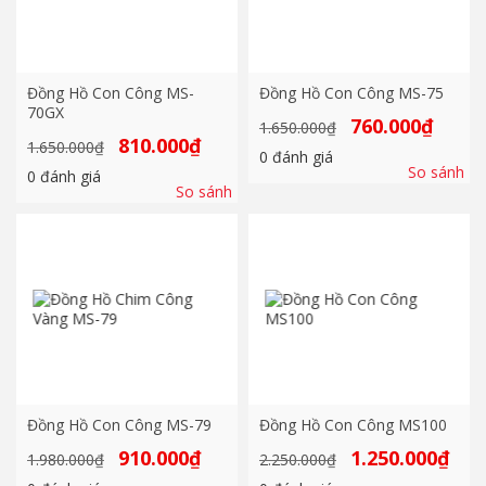
Đồng Hồ Con Công MS-
Đồng Hồ Con Công MS-75
70GX
Giá
Giá
760.000
₫
1.650.000
₫
gốc
hiện
Giá
Giá
810.000
₫
1.650.000
₫
là:
tại
0
đánh giá
gốc
hiện
1.650.000₫.
là:
So sánh
là:
tại
0
đánh giá
760.000₫
1.650.000₫.
là:
So sánh
810.000₫.
Đồng Hồ Con Công MS-79
Đồng Hồ Con Công MS100
Giá
Giá
Giá
Giá
910.000
₫
1.250.000
₫
1.980.000
₫
2.250.000
₫
gốc
hiện
gốc
hiện
là:
tại
là:
tại