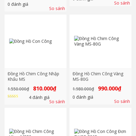
1.450.000₫.
là:
So sánh
là:
tại
0
đánh giá
810.000₫
1.650.000₫.
là:
So sánh
810.000₫.
Đồng Hồ Chim Công Nhập
Đồng Hồ Chim Công Vàng
Khẩu MS
MS-80G
Giá
Giá
Giá
Giá
810.000
₫
990.000
₫
1.550.000
₫
1.980.000
₫
gốc
hiện
gốc
hiện
là:
tại
là:
tại
0
đánh giá
4
đánh giá
1.550.000₫.
là:
1.980.000₫.
là:
So sánh
So sánh
Được xếp
810.000₫.
990.000₫
hạng
5.00
5 sao