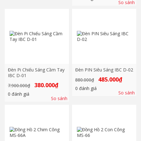
280.000₫.
1.250.000₫.
là:
So sánh
790.000₫
Đèn Pi Chiếu Sáng Cầm Tay
Đèn PIN Siêu Sáng IBC D-02
IBC D-01
Giá
Giá
485.000
₫
880.000
₫
gốc
hiện
Giá
Giá
380.000
₫
7.900.000
₫
là:
tại
0
đánh giá
gốc
hiện
880.000₫.
là:
So sánh
là:
tại
0
đánh giá
485.000₫.
7.900.000₫.
là:
So sánh
380.000₫.