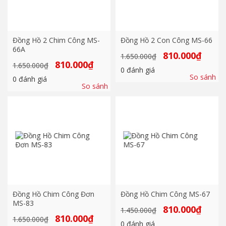
Đồng Hồ 2 Chim Công MS-
Đồng Hồ 2 Con Công MS-66
66A
Giá
Giá
810.000
₫
1.650.000
₫
gốc
hiện
Giá
Giá
810.000
₫
1.650.000
₫
là:
tại
0
đánh giá
gốc
hiện
1.650.000₫.
là:
So sánh
là:
tại
0
đánh giá
810.000₫
1.650.000₫.
là:
So sánh
810.000₫.
Đồng Hồ Chim Công Đơn
Đồng Hồ Chim Công MS-67
MS-83
Giá
Giá
810.000
₫
1.450.000
₫
gốc
hiện
Giá
Giá
810.000
₫
1.650.000
₫
là:
tại
0
đánh giá
gốc
hiện