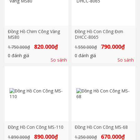
Đồng Hồ Chim Công Vàng
Đồng Hồ Con Công Đơn
MS80
DHCC-8065
Giá
Giá
Giá
Giá
820.000
₫
790.000
₫
1.750.000
₫
1.550.000
₫
gốc
hiện
gốc
hiện
là:
tại
là:
tại
0
đánh giá
0
đánh giá
1.750.000₫.
là:
1.550.000₫.
là:
So sánh
So sánh
820.000₫.
790.000₫
Đồng Hồ Con Công MS-110
Đồng Hồ Con Công MS-68
Giá
Giá
Giá
Giá
890.000
₫
670.000
₫
1.890.000
₫
1.250.000
₫
gốc
hiện
gốc
hiện