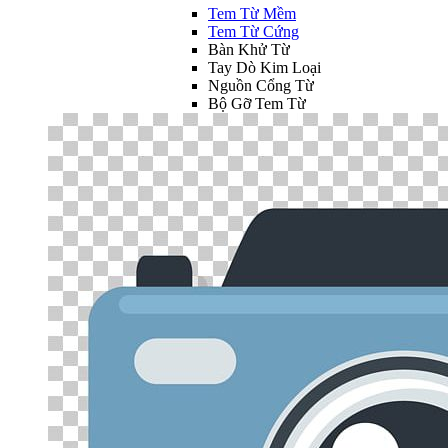
Tem Từ Mềm
Tem Từ Cứng
Bàn Khử Từ
Tay Dò Kim Loại
Nguồn Cổng Từ
Bộ Gỡ Tem Từ