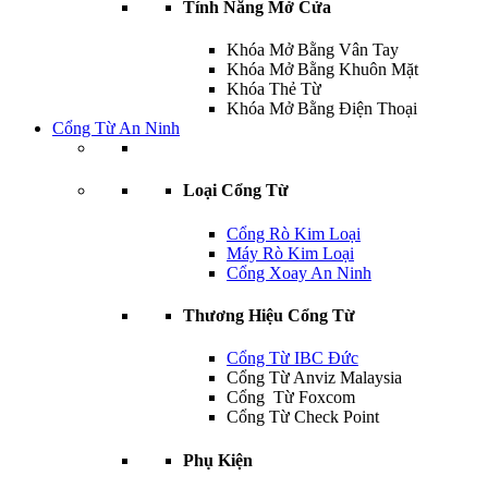
Tính Năng Mở Cửa
Khóa Mở Bằng Vân Tay
Khóa Mở Bằng Khuôn Mặt
Khóa Thẻ Từ
Khóa Mở Bằng Điện Thoại
Cổng Từ An Ninh
Loại Cổng Từ
Cổng Rò Kim Loại
Máy Rò Kim Loại
Cổng Xoay An Ninh
Thương Hiệu Cổng Từ
Cổng Từ IBC Đức
Cổng Từ Anviz Malaysia
Cổng Từ Foxcom
Cổng Từ Check Point
Phụ Kiện