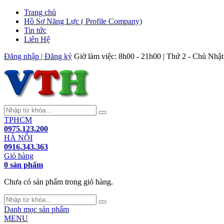
Trang chủ
Hồ Sơ Năng Lực ( Profile Company)
Tin tức
Liên Hệ
Đăng nhập | Đăng ký
Giờ làm việc: 8h00 - 21h00 | Thứ 2 - Chủ Nhật
TPHCM
0975.123.200
HÀ NỘI
0916.343.363
Giỏ hàng
0 sản phẩm
Chưa có sản phẩm trong giỏ hàng.
Danh mục sản phẩm
MENU