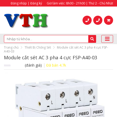
Đăng nhập | Đăng ký
Giờ làm việc: 8h00 - 21h00 | Thứ 2 - Chủ Nhật
Trang chủ
Thiết Bị Chống Sét
Module cắt sét AC 3 pha 4 cực FSP-
A40-03
Module cắt sét AC 3 pha 4 cực FSP-A40-03
(đánh giá)
Đã bán
4.7k
Được
xếp
hạng
0.0
5
sao