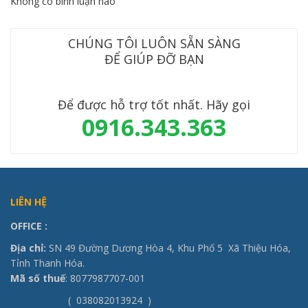
Không có bình luận nào
CHÚNG TÔI LUÔN SẴN SÀNG
ĐỂ GIÚP ĐỠ BẠN
Để được hỗ trợ tốt nhất. Hãy gọi
0916.343.363
LIÊN HỆ
OFFICE
:
Địa chỉ:
SN 49 Đường Dương Hòa 4, Khu Phố 5 Xã Thiệu Hóa,
Tỉnh Thanh Hóa.
Mã số thuế
: 8077987707-001
( 038082013924 )