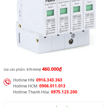
Giá
Giá
460.000
₫
Giá sản phẩm:
870.000
₫
gốc
hiện
là:
tại
Hotline HN:
0916.343.363
870.000₫.
là:
460.000₫.
Hotline HCM:
0906.011.013
Hotline Thanh Hóa:
0975.123.200
Danh mục:
Thiết Bị Chống Sét