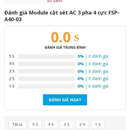
So sánh
25.000.000₫.
Đánh giá Module cắt sét AC 3 pha 4 cực FSP-
A40-03
0.0
ĐÁNH GIÁ TRUNG BÌNH
5
0%
| 0 đánh giá
4
0%
| 0 đánh giá
3
0%
| 0 đánh giá
2
0%
| 0 đánh giá
1
0%
| 0 đánh giá
ĐÁNH GIÁ NGAY
Tất cả
5
4
3
2
1