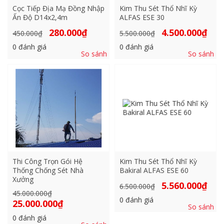
Cọc Tiếp Địa Mạ Đồng Nhập
Kim Thu Sét Thổ Nhĩ Kỳ
Ấn Độ D14x2,4m
ALFAS ESE 30
Giá
Giá
Giá
Giá
280.000
₫
4.500.000
₫
450.000
₫
5.500.000
₫
gốc
hiện
gốc
hiện
là:
tại
là:
tại
0
đánh giá
0
đánh giá
450.000₫.
là:
5.500.000₫.
là:
So sánh
So sánh
280.000₫.
4.500
Thi Công Trọn Gói Hệ
Kim Thu Sét Thổ Nhĩ Kỳ
Thống Chống Sét Nhà
Bakiral ALFAS ESE 60
Xưởng
Giá
Giá
5.560.000
₫
6.500.000
₫
gốc
hiện
Giá
45.000.000
₫
là:
tại
0
đánh giá
gốc
Giá
25.000.000
₫
6.500.000₫.
là:
So sánh
là:
hiện
5.560
45.000.000₫.
tại
0
đánh giá
là: