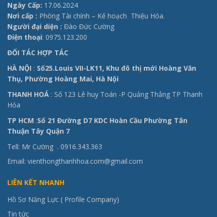
Ngày Cấp:
17.06.2024
Nơi cấp :
Phòng Tài chính – Kế hoạch Thiệu Hóa.
Người đại diện :
Đào Đức Cường
Điện thoại
: 0975.123.200
ĐỐI TÁC HỢP TÁC
HÀ NỘI
:
Số25.Louis VII-LK11, Khu đô thị mới Hoàng Văn
Thụ, Phường Hoàng Mai, Hà Nội
THANH HOÁ
: Số 123 Lê huy Toán -P Quảng Thắng TP Thanh
Hóa
TP HCM
:
Số 21 Đường D7 KDC Hoàn Cầu Phường Tân
Thuận Tây Quận 7
Tell: Mr Cường .
0916.343.363
Email: vienthongthanhhoa.com@gmail.com
LIÊN KẾT NHANH
Hồ Sơ Năng Lực ( Profile Company)
Tin tức