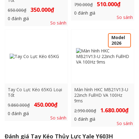
Tốt
Giá
Giá
510.000
₫
790.000
₫
gốc
hiện
Giá
Giá
350.000
₫
650.000
₫
là:
tại
0
đánh giá
gốc
hiện
790.000₫.
là:
So sánh
là:
tại
0
đánh giá
510.000₫.
650.000₫.
là:
So sánh
350.000₫.
Model
2026
Tay Co Lực Kéo 65KG Loại
Màn hình HKC MB21V13-U
Tốt
22inch FullHD VA 100Hz
9ms
Giá
Giá
450.000
₫
9.860.000
₫
gốc
hiện
Giá
Giá
1.680.000
₫
2.990.000
₫
là:
tại
0
đánh giá
gốc
hiện
9.860.000₫.
là:
So sánh
là:
tại
0
đánh giá
450.000₫.
2.990.000₫.
là:
So sánh
1.680
Đánh giá Tay Kéo Thủy Lực Yale Y603H