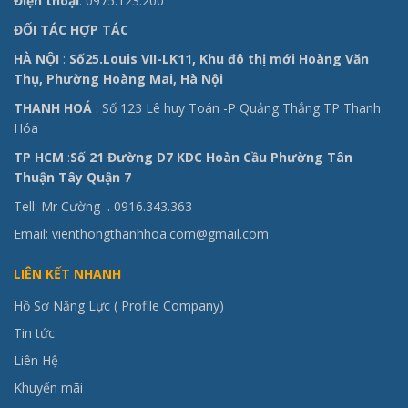
Điện thoại
: 0975.123.200
ĐỐI TÁC HỢP TÁC
HÀ NỘI
:
Số25.Louis VII-LK11, Khu đô thị mới Hoàng Văn
Thụ, Phường Hoàng Mai, Hà Nội
THANH HOÁ
: Số 123 Lê huy Toán -P Quảng Thắng TP Thanh
Hóa
TP HCM
:
Số 21 Đường D7 KDC Hoàn Cầu Phường Tân
Thuận Tây Quận 7
Tell: Mr Cường .
0916.343.363
Email: vienthongthanhhoa.com@gmail.com
LIÊN KẾT NHANH
Hồ Sơ Năng Lực ( Profile Company)
Tin tức
Liên Hệ
Khuyến mãi