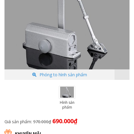
Phóng to hình sản phẩm
Hình sản
phẩm
Giá
Giá
690.000
₫
Giá sản phẩm:
970.000
₫
gốc
hiện
là:
tại
KHUYẾN MÃI