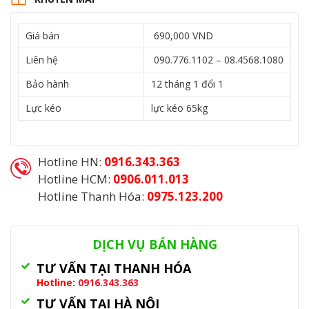
970.000₫.
là:
690.000₫.
Giá bán
690,000 VND
Liên hệ
090.776.1102 – 08.4568.1080
Bảo hành
12 tháng 1 đổi 1
Lực kéo
lực kéo 65kg
Hotline HN:
0916.343.363
Hotline HCM:
0906.011.013
Hotline Thanh Hóa:
0975.123.200
Danh mục:
Tay Co Thủy Lực
DỊCH VỤ BÁN HÀNG
TƯ VẤN TẠI THANH HÓA
Hotline:
0916.343.363
TƯ VẤN TẠI HÀ NỘI