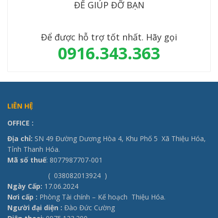
ĐỂ GIÚP ĐỠ BẠN
Để được hỗ trợ tốt nhất. Hãy gọi
0916.343.363
LIÊN HỆ
OFFICE
:
Địa chỉ:
SN 49 Đường Dương Hòa 4, Khu Phố 5 Xã Thiệu Hóa,
Tỉnh Thanh Hóa.
Mã số thuế
: 8077987707-001
( 038082013924 )
Ngày Cấp:
17.06.2024
Nơi cấp :
Phòng Tài chính – Kế hoạch Thiệu Hóa.
Người đại diện :
Đào Đức Cường