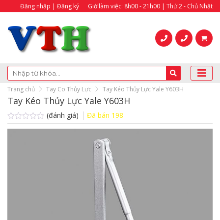
Đăng nhập | Đăng ký
Giờ làm việc: 8h00 - 21h00 | Thứ 2 - Chủ Nhật
Trang chủ
Tay Co Thủy Lực
Tay Kéo Thủy Lực Yale Y603H
Tay Kéo Thủy Lực Yale Y603H
(đánh giá)
Đã bán
198
Được
xếp
hạng
0.0
5
sao