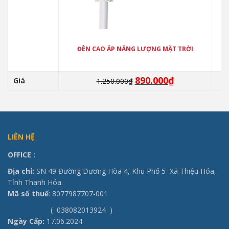
ĐÈN CAO ÁP NĂNG LƯỢNG MẶT TRỜI
890.000
₫
Giá
Giá
Giá
1.250.000
₫
gốc
hiện
là:
tại
1.250.000₫.
là:
890.000₫.
LIÊN HỆ
OFFICE
:
Địa chỉ:
SN 49 Đường Dương Hòa 4, Khu Phố 5 Xã Thiệu Hóa,
Tỉnh Thanh Hóa.
Mã số thuế
: 8077987707-001
( 038082013924 )
Ngày Cấp:
17.06.2024