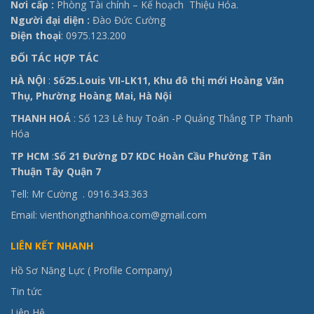
Nơi cấp :
Phòng Tài chính – Kế hoạch Thiệu Hóa.
Người đại diện :
Đào Đức Cường
Điện thoại
: 0975.123.200
ĐỐI TÁC HỢP TÁC
HÀ NỘI
:
Số25.Louis VII-LK11, Khu đô thị mới Hoàng Văn
Thụ, Phường Hoàng Mai, Hà Nội
THANH HOÁ
: Số 123 Lê huy Toán -P Quảng Thắng TP Thanh
Hóa
TP HCM
:
Số 21 Đường D7 KDC Hoàn Cầu Phường Tân
Thuận Tây Quận 7
Tell: Mr Cường .
0916.343.363
Email: vienthongthanhhoa.com@gmail.com
LIÊN KẾT NHANH
Hồ Sơ Năng Lực ( Profile Company)
Tin tức
Liên Hệ