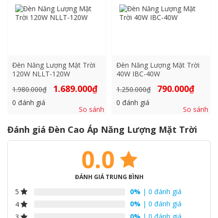
Đèn Năng Lượng Mặt Trời
Đèn Năng Lượng Mặt Trời
120W NLLT-120W
40W IBC-40W
Giá
Giá
Giá
Giá
1.689.000
₫
790.000
₫
1.980.000
₫
1.250.000
₫
gốc
hiện
gốc
hiện
là:
tại
là:
tại
0
đánh giá
0
đánh giá
1.980.000₫.
là:
1.250.000₫.
là:
So sánh
So sánh
1.689.000₫.
790.000₫
Đánh giá Đèn Cao Áp Năng Lượng Mặt Trời
0.0
ĐÁNH GIÁ TRUNG BÌNH
0%
| 0 đánh giá
5
0%
| 0 đánh giá
4
0%
| 0 đánh giá
3