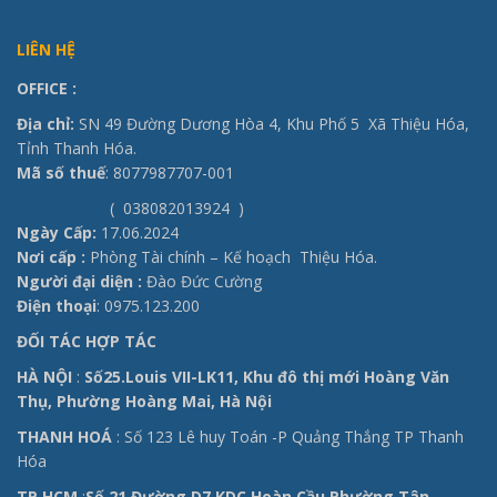
LIÊN HỆ
OFFICE
:
Địa chỉ:
SN 49 Đường Dương Hòa 4, Khu Phố 5 Xã Thiệu Hóa,
Tỉnh Thanh Hóa.
Mã số thuế
: 8077987707-001
( 038082013924 )
Ngày Cấp:
17.06.2024
Nơi cấp :
Phòng Tài chính – Kế hoạch Thiệu Hóa.
Người đại diện :
Đào Đức Cường
Điện thoại
: 0975.123.200
ĐỐI TÁC HỢP TÁC
HÀ NỘI
:
Số25.Louis VII-LK11, Khu đô thị mới Hoàng Văn
Thụ, Phường Hoàng Mai, Hà Nội
THANH HOÁ
: Số 123 Lê huy Toán -P Quảng Thắng TP Thanh
Hóa
TP HCM
:
Số 21 Đường D7 KDC Hoàn Cầu Phường Tân