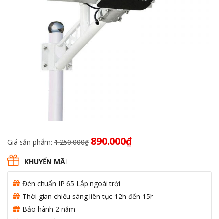
Giá
Giá
890.000
₫
Giá sản phẩm:
1.250.000
₫
gốc
hiện
là:
tại
KHUYẾN MÃI
1.250.000₫.
là:
890.000₫.
Đèn chuẩn IP 65 Lắp ngoài trời
Thời gian chiếu sáng liên tục 12h đến 15h
Bảo hành 2 năm