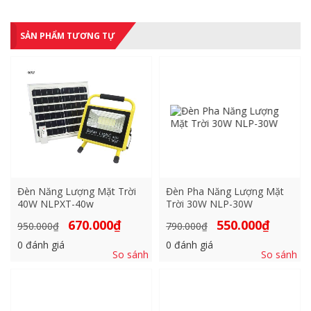
SẢN PHẨM TƯƠNG TỰ
Đèn Năng Lượng Mặt Trời
Đèn Pha Năng Lượng Mặt
40W NLPXT-40w
Trời 30W NLP-30W
Giá
Giá
Giá
Giá
670.000
₫
550.000
₫
950.000
₫
790.000
₫
gốc
hiện
gốc
hiện
là:
tại
là:
tại
0
đánh giá
0
đánh giá
950.000₫.
là:
790.000₫.
là:
So sánh
So sánh
670.000₫.
550.000₫.