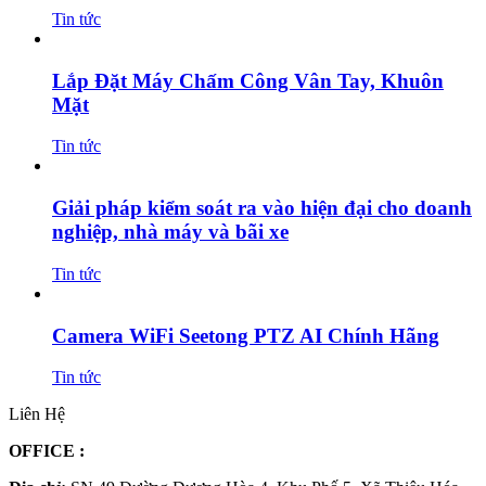
Tin tức
Lắp Đặt Máy Chấm Công Vân Tay, Khuôn
Mặt
Tin tức
Giải pháp kiểm soát ra vào hiện đại cho doanh
nghiệp, nhà máy và bãi xe
Tin tức
Camera WiFi Seetong PTZ AI Chính Hãng
Tin tức
Liên Hệ
OFFICE
: