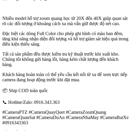
Nhiều model hỗ trợ zoom quang học từ 20X đến 40X giúp quan sát
rõ các đối tượng ở khoảng cách xa mà vẫn giữ được độ nét cao.
Đặc biệt các dòng Full Color cho phép ghi hình có màu ban đêm,
tăng khả năng nhận diện đối tượng và hỗ trợ giám sát hiệu quả trong
điều kiện thiếu sáng.
Tất cả sản phẩm đều được kiểm tra kỹ thuật trước khi xuất kho.
Chúng tôi không gửi hàng lỗi, hàng kém chất lượng đến khách
hàng.
Khách hàng hoàn toàn có thể yêu cầu kết nối từ xa để xem trực tiếp
camera đang hoạt động trước khi đặt mua.
📦 Ship COD toàn quốc
📞 Hotline/Zalo: 0916.343.363
#CameraPTZ #CameraQuayQuet #CameraZoomQuang
#CameraQuanSat #CameraDuAn #CameraNhaMay #CameraBaiXe
#0916343363