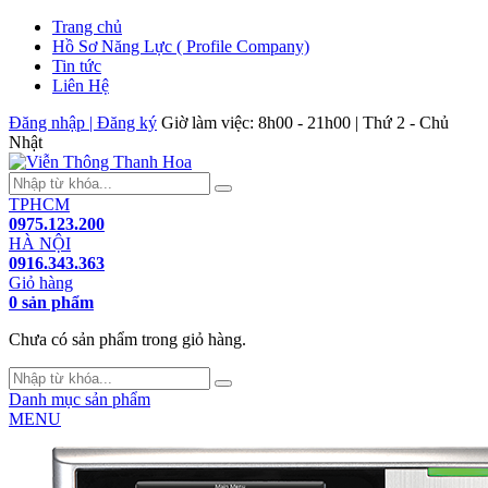
Trang chủ
Hồ Sơ Năng Lực ( Profile Company)
Tin tức
Liên Hệ
Đăng nhập | Đăng ký
Giờ làm việc: 8h00 - 21h00 | Thứ 2 - Chủ
Nhật
TPHCM
0975.123.200
HÀ NỘI
0916.343.363
Giỏ hàng
0 sản phẩm
Chưa có sản phẩm trong giỏ hàng.
Danh mục sản phẩm
MENU