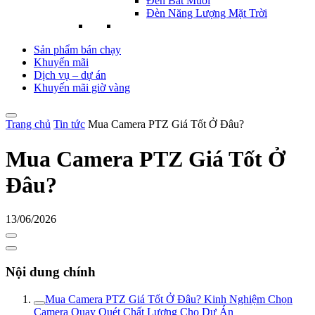
Đèn Bắt Muỗi
Đèn Năng Lượng Mặt Trời
Sản phẩm bán chạy
Khuyến mãi
Dịch vụ – dự án
Khuyến mãi giờ vàng
Trang chủ
Tin tức
Mua Camera PTZ Giá Tốt Ở Đâu?
Mua Camera PTZ Giá Tốt Ở
Đâu?
13/06/2026
Nội dung chính
Mua Camera PTZ Giá Tốt Ở Đâu? Kinh Nghiệm Chọn
Camera Quay Quét Chất Lượng Cho Dự Án