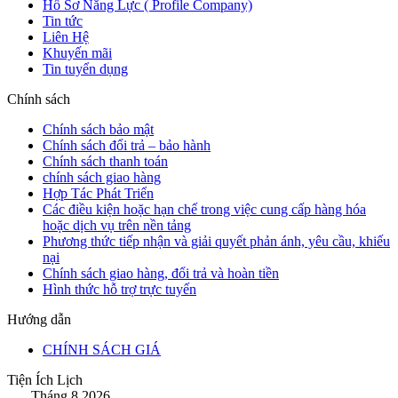
Hồ Sơ Năng Lực ( Profile Company)
Tin tức
Liên Hệ
Khuyến mãi
Tin tuyển dụng
Chính sách
Chính sách bảo mật
Chính sách đổi trả – bảo hành
Chính sách thanh toán
chính sách giao hàng
Hợp Tác Phát Triển
Các điều kiện hoặc hạn chế trong việc cung cấp hàng hóa
hoặc dịch vụ trên nền tảng
Phương thức tiếp nhận và giải quyết phản ánh, yêu cầu, khiếu
nại
Chính sách giao hàng, đổi trả và hoàn tiền
Hình thức hỗ trợ trực tuyến
Hướng dẫn
CHÍNH SÁCH GIÁ
Tiện Ích Lịch
Tháng 8 2026