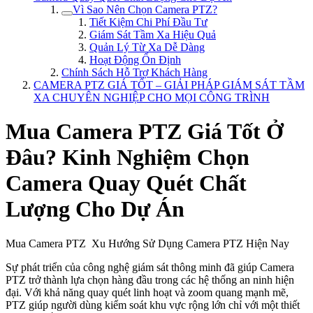
Vì Sao Nên Chọn Camera PTZ?
Tiết Kiệm Chi Phí Đầu Tư
Giám Sát Tầm Xa Hiệu Quả
Quản Lý Từ Xa Dễ Dàng
Hoạt Động Ổn Định
Chính Sách Hỗ Trợ Khách Hàng
CAMERA PTZ GIÁ TỐT – GIẢI PHÁP GIÁM SÁT TẦM
XA CHUYÊN NGHIỆP CHO MỌI CÔNG TRÌNH
Mua Camera PTZ Giá Tốt Ở
Đâu? Kinh Nghiệm Chọn
Camera Quay Quét Chất
Lượng Cho Dự Án
Mua Camera PTZ Xu Hướng Sử Dụng Camera PTZ Hiện Nay
Sự phát triển của công nghệ giám sát thông minh đã giúp Camera
PTZ trở thành lựa chọn hàng đầu trong các hệ thống an ninh hiện
đại. Với khả năng quay quét linh hoạt và zoom quang mạnh mẽ,
PTZ giúp người dùng kiểm soát khu vực rộng lớn chỉ với một thiết