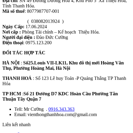
Địa chỉ:
SN 49 Đường Dương Hòa 4, Khu Phố 5 Xã Thiệu Hóa,
Tỉnh Thanh Hóa.
Mã số thuế
: 8077987707-001
( 038082013924 )
Ngày Cấp:
17.06.2024
Nơi cấp :
Phòng Tài chính – Kế hoạch Thiệu Hóa.
Người đại diện :
Đào Đức Cường
Điện thoại
: 0975.123.200
ĐỐI TÁC HỢP TÁC
HÀ NỘI
:
Số25.Louis VII-LK11, Khu đô thị mới Hoàng Văn
Thụ, Phường Hoàng Mai, Hà Nội
THANH HOÁ
: Số 123 Lê huy Toán -P Quảng Thắng TP Thanh
Hóa
TP HCM
:
Số 21 Đường D7 KDC Hoàn Cầu Phường Tân
Thuận Tây Quận 7
Tell: Mr Cường .
0916.343.363
Email: vienthongthanhhoa.com@gmail.com
Liên kết nhanh