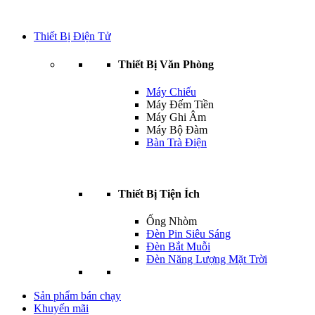
Thiết Bị Điện Tử
Thiết Bị Văn Phòng
Máy Chiếu
Máy Đếm Tiền
Máy Ghi Âm
Máy Bộ Đàm
Bàn Trà Điện
Thiết Bị Tiện Ích
Ống Nhòm
Đèn Pin Siêu Sáng
Đèn Bắt Muỗi
Đèn Năng Lượng Mặt Trời
Sản phẩm bán chạy
Khuyến mãi