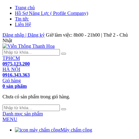
Trang chủ
Hồ Sơ Năng Lực ( Profile Company)
Tin tức
Liên Hệ
Đăng nhập | Đăng ký
Giờ làm việc: 8h00 - 21h00 | Thứ 2 - Chủ
Nhật
TPHCM
0975.123.200
HÀ NỘI
0916.343.363
Giỏ hàng
0 sản phẩm
Chưa có sản phẩm trong giỏ hàng.
Danh mục sản phẩm
MENU
Máy chấm công