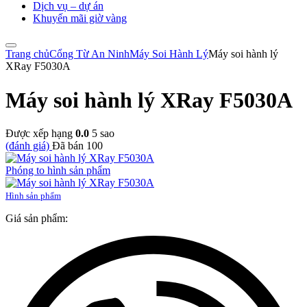
Dịch vụ – dự án
Khuyến mãi giờ vàng
Trang chủ
Cổng Từ An Ninh
Máy Soi Hành Lý
Máy soi hành lý
XRay F5030A
Máy soi hành lý XRay F5030A
Được xếp hạng
0.0
5 sao
(đánh giá)
Đã bán
100
Phóng to hình sản phẩm
Hình sản phẩm
Giá sản phẩm: