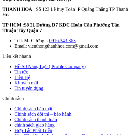
THANH HOÁ
: Số 123 Lê huy Toán -P Quảng Thắng TP Thanh
Hóa
TP HCM
:
Số 21 Đường D7 KDC Hoàn Cầu Phường Tân
Thuận Tây Quận 7
Tell: Mr Cường .
0916.343.363
Email: vienthongthanhhoa.com@gmail.com
Liên kết nhanh
Hồ Sơ Năng Lực ( Profile Company)
Tin tức
Liên Hệ
Khuyến mãi
Tin tuyển dụng
Chính sách
Chính sách bảo mật
Chính sách đổi trả – bảo hành
Chính sách thanh toán
chính sách giao hàng
Hợp Tác Phát Triển