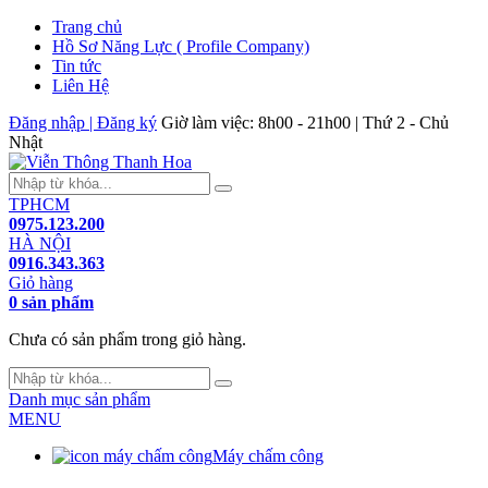
Trang chủ
Hồ Sơ Năng Lực ( Profile Company)
Tin tức
Liên Hệ
Đăng nhập | Đăng ký
Giờ làm việc: 8h00 - 21h00 | Thứ 2 - Chủ
Nhật
TPHCM
0975.123.200
HÀ NỘI
0916.343.363
Giỏ hàng
0 sản phẩm
Chưa có sản phẩm trong giỏ hàng.
Danh mục sản phẩm
MENU
Máy chấm công