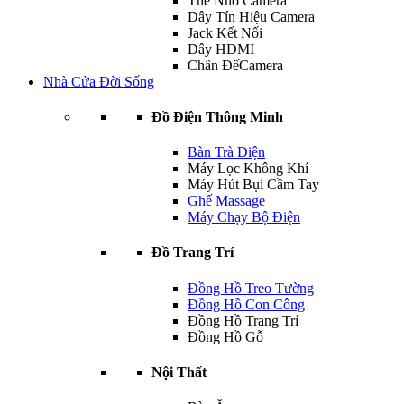
Thẻ Nhớ Camera
Dây Tín Hiệu Camera
Jack Kết Nối
Dây HDMI
Chân ĐếCamera
Nhà Cửa Đời Sống
Đồ Điện Thông Minh
Bàn Trà Điện
Máy Lọc Không Khí
Máy Hút Bụi Cầm Tay
Ghế Massage
Máy Chạy Bộ Điện
Đồ Trang Trí
Đồng Hồ Treo Tường
Đồng Hồ Con Công
Đồng Hồ Trang Trí
Đồng Hồ Gỗ
Nội Thất