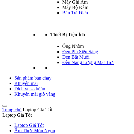
Máy Ghi Âm
Máy Bộ Đàm
Bàn Trà Điện
Thiết Bị Tiện Ích
Ống Nhòm
Đèn Pin Siêu Sáng
Đèn Bắt Muỗi
Đèn Năng Lượng Mặt Trời
Sản phẩm bán chạy
Khuyến mãi
Dịch vụ – dự án
Khuyến mãi giờ vàng
Trang chủ
Laptop Giá Tốt
Laptop Giá Tốt
Laptop Giá Tốt
Ẩm Thực Món Ngon