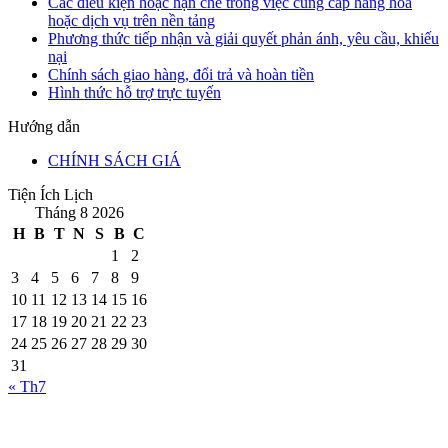
Các điều kiện hoặc hạn chế trong việc cung cấp hàng hóa
hoặc dịch vụ trên nền tảng
Phương thức tiếp nhận và giải quyết phản ánh, yêu cầu, khiếu
nại
Chính sách giao hàng, đổi trả và hoàn tiền
Hình thức hỗ trợ trực tuyến
Hướng dẫn
CHÍNH SÁCH GIÁ
Tiện Ích Lịch
Tháng 8 2026
H
B
T
N
S
B
C
1
2
3
4
5
6
7
8
9
10
11
12
13
14
15
16
17
18
19
20
21
22
23
24
25
26
27
28
29
30
31
« Th7