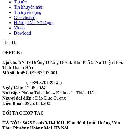
Tin tức
Tin khuyến mãi
Tin tuyển dụng
Góc chia sẻ
Hướng Dẫn Sử Dụng
Video
Dowload
Liên Hệ
OFFICE
:
Địa chỉ:
SN 49 Đường Dương Hòa 4, Khu Phố 5 Xã Thiệu Hóa,
Tỉnh Thanh Hóa.
Mã số thuế
: 8077987707-001
( 038082013924 )
Ngày Cấp:
17.06.2024
Nơi cấp :
Phòng Tài chính – Kế hoạch Thiệu Hóa.
Người đại diện :
Đào Đức Cường
Điện thoại
: 0975.123.200
ĐỐI TÁC HỢP TÁC
HÀ NỘI
:
Số25.Louis VII-LK11, Khu đô thị mới Hoàng Văn
Thụ, Phường Hoàng Mai, Hà Nội