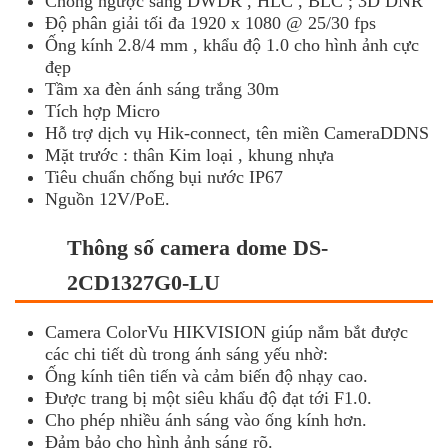
Chống ngược sáng DWDR , HLC , BLC ; 3D DNR
Độ phân giải tối đa 1920 x 1080 @ 25/30 fps
Ống kính 2.8/4 mm , khẩu độ 1.0 cho hình ảnh cực
đẹp
Tầm xa đèn ánh sáng trắng 30m
Tích hợp Micro
Hỗ trợ dịch vụ Hik-connect, tên miền CameraDDNS
Mặt trước : thân Kim loại , khung nhựa
Tiêu chuẩn chống bụi nước IP67
Nguồn 12V/PoE.
Thông số camera dome DS-
2CD1327G0-LU
Camera ColorVu HIKVISION giúp nắm bắt được
các chi tiết dù trong ánh sáng yếu nhờ:
Ống kính tiên tiến và cảm biến độ nhạy cao.
Được trang bị một siêu khẩu độ đạt tới F1.0.
Cho phép nhiều ánh sáng vào ống kính hơn.
Đảm bảo cho hình ảnh sáng rõ.