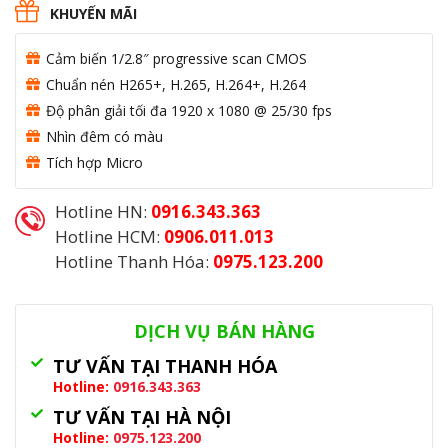
là:
tại
KHUYẾN MÃI
2.750.000₫.
là:
1.450.000₫.
Cảm biến 1/2.8″ progressive scan CMOS
Chuẩn nén H265+, H.265, H.264+, H.264
Độ phân giải tối đa 1920 x 1080 @ 25/30 fps
Nhìn đêm có màu
Tích hợp Micro
Hotline HN:
0916.343.363
Hotline HCM:
0906.011.013
Hotline Thanh Hóa:
0975.123.200
Danh mục:
Camera An Ninh
,
Camera Hikvision
DỊCH VỤ BÁN HÀNG
TƯ VẤN TẠI THANH HÓA
Hotline:
0916.343.363
TƯ VẤN TẠI HÀ NỘI
Hotline:
0975.123.200