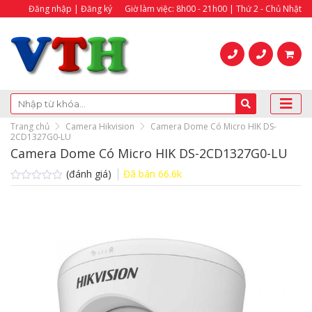
Đăng nhập | Đăng ký
Giờ làm việc: 8h00 - 21h00 | Thứ 2 - Chủ Nhật
Trang chủ
Camera Hikvision
Camera Dome Có Micro HIK DS-
2CD1327G0-LU
Camera Dome Có Micro HIK DS-2CD1327G0-LU
(đánh giá)
Đã bán
66.6k
Được
xếp
hạng
0.0
5
sao