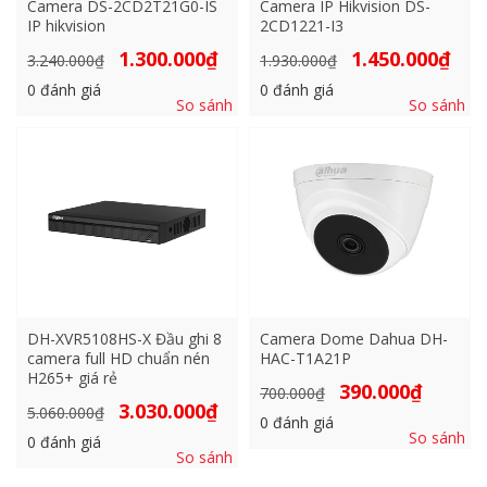
Camera DS-2CD2T21G0-IS
Camera IP Hikvision DS-
IP hikvision
2CD1221-I3
Giá
Giá
Giá
Giá
1.300.000
₫
1.450.000
₫
3.240.000
₫
1.930.000
₫
gốc
hiện
gốc
hiện
là:
tại
là:
tại
0
đánh giá
0
đánh giá
3.240.000₫.
là:
1.930.000₫.
là:
So sánh
So sánh
1.300.000₫.
1.450
DH-XVR5108HS-X Đầu ghi 8
Camera Dome Dahua DH-
camera full HD chuẩn nén
HAC-T1A21P
H265+ giá rẻ
Giá
Giá
390.000
₫
700.000
₫
gốc
hiện
Giá
Giá
3.030.000
₫
5.060.000
₫
là:
tại
0
đánh giá
gốc
hiện
700.000₫.
là:
So sánh
là:
tại
0
đánh giá
390.000₫.
5.060.000₫.
là:
So sánh
3.030.000₫.