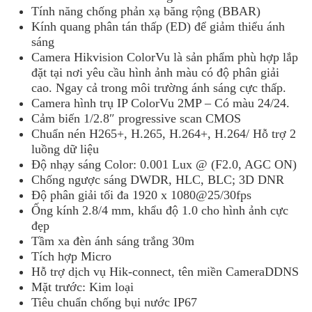
Tính năng chống phản xạ băng rộng (BBAR)
Kính quang phân tán thấp (ED) để giảm thiểu ánh
sáng
Camera Hikvision ColorVu là sản phẩm phù hợp lắp
đặt tại nơi yêu cầu hình ảnh màu có độ phân giải
cao. Ngay cả trong môi trường ánh sáng cực thấp.
Camera hình trụ IP ColorVu 2MP – Có màu 24/24.
Cảm biến 1/2.8″ progressive scan CMOS
Chuẩn nén H265+, H.265, H.264+, H.264/ Hỗ trợ 2
luồng dữ liệu
Độ nhạy sáng Color: 0.001 Lux @ (F2.0, AGC ON)
Chống ngược sáng DWDR, HLC, BLC; 3D DNR
Độ phân giải tối đa 1920 x 1080@25/30fps
Ống kính 2.8/4 mm, khẩu độ 1.0 cho hình ảnh cực
đẹp
Tầm xa đèn ánh sáng trắng 30m
Tích hợp Micro
Hỗ trợ dịch vụ Hik-connect, tên miền CameraDDNS
Mặt trước: Kim loại
Tiêu chuẩn chống bụi nước IP67