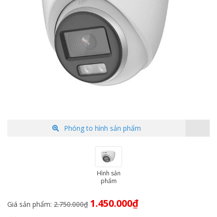
Phóng to hình sản phẩm
Hình sản
phẩm
Giá
Giá
1.450.000
₫
Giá sản phẩm:
2.750.000
₫
gốc
hiện