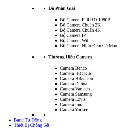
Độ Phân Giải
Bộ Camera Full HD 1080P
Bộ Camera Chuẩn 2K
Bộ Camera Chuẩn 4K
Bộ Camera IP
Bộ Camera Wifi
Bộ Camera Nhìn Đêm Có Màu
Thương Hiệu Camera
Camera Benco
Camera IBC Đức
Camera Hikvision
Camera Dahua
Camera Vantech
Camera Samsung
Camera Ezviz
Camera Imou
Camera Yoosee
Barie Tự Động
Thiết Bị Chống Sét