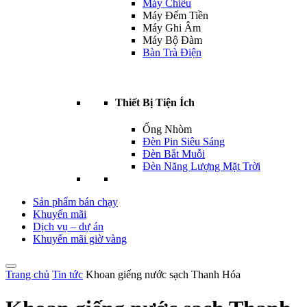
Máy Chiếu
Máy Đếm Tiền
Máy Ghi Âm
Máy Bộ Đàm
Bàn Trà Điện
Thiết Bị Tiện Ích
Ống Nhòm
Đèn Pin Siêu Sáng
Đèn Bắt Muỗi
Đèn Năng Lượng Mặt Trời
Sản phẩm bán chạy
Khuyến mãi
Dịch vụ – dự án
Khuyến mãi giờ vàng
Trang chủ
Tin tức
Khoan giếng nước sạch Thanh Hóa