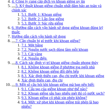
4. Công ty cung cấp dịch vụ khoan giếng uy tín
5. Kỹ thuật khoan giếng chuẩn nhất đảm bảo an toàn và
chính xác
5.1. Bước 1: Khoan giếng
5.2. Bước 2: Lắp ống giếng
5.3. Bước 3: Súc rửa giếng
6. Hướng dẫn cách vận hành sử dụng giếng khoan đúng kỹ
thuật:
Hướng dẫn cách vận hành sử dụng
7. Cần chuẩn bị gì trước khi khoan giếng?
7.1. Mặt bằng
7.2. Nguồn nước sạch dùng làm mồi khoan
7.3. Cát vàng
7.4. Nguồn điện
8. Cách xác định vị trí khoan giếng chuẩn phong thủy
8.1. Không khoan giếng ở phương tọa ngôi nhà
8.2. Không khoan giếng đối diện bếp
8.3. Xác định thiên can, địa chi trước khi khoan giếng
Xác định thiên can, địa chi
9. Một số câu hỏi khi khoan giếng mà bạn nên biết:
9.1. Cấu tạo của giếng khoan như thế nào?
9.2. Khoan giếng sâu bao nhiêu mét thì có nước sạch?
9.3. Khoan giếng có phải xin phép không?
9.4. Mức xử phạt khi khoan giếng trái phép là bao
nhiêu?