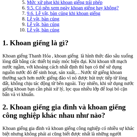
Mức xử phạt khi khoan giếng trái phép
9.5. Có nên xem ngày khoan giếng hay không?
9.6. Lễ vật, bàn cúng khi khoan giếng
Lễ vật, bàn cúng
Lễ vật, bàn cúng
Lễ vật, bàn cúng
1. Khoan giếng là gì?
Khoan giếng Thanh Hóa , khoan giếng là hình thức đào sâu xuống
lòng đất bằng các thiết bị máy móc hiện đại. Khi khoan tới mạch
nước ngầm, với khoảng cách nhất định thì bạn có thể sử dụng
nguồn nước đó để sinh hoạt, sản xuất,…Nước từ giếng khoan
thường sạch hơn nước giếng đào vì nó được hút trực tiếp từ lòng
đất, không chịu tác động từ bên ngoài. Tuy nhiên, khi sử dụng nước
giếng khoan bạn cần phải xử lý, lọc qua nhiều lớp để loại bỏ cặn
bẩn và vi khuẩn.
2. Khoan giếng gia đình và khoan giếng
công nghiệp khác nhau như nào?
Khoan giếng gia đình và khoan giếng công nghiệp có nhiều sự khác
biệt nhưng không phải ai cũng biết được nhất là những người