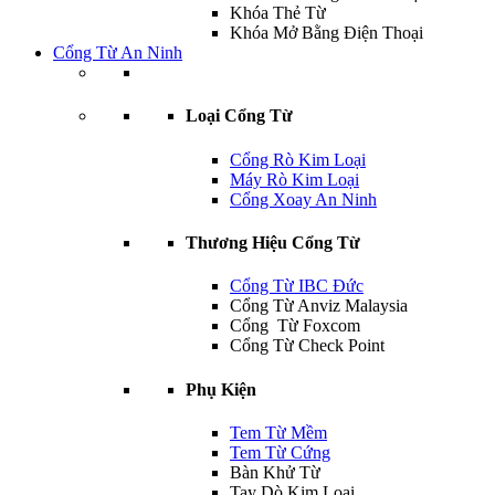
Khóa Thẻ Từ
Khóa Mở Bằng Điện Thoại
Cổng Từ An Ninh
Loại Cổng Từ
Cổng Rò Kim Loại
Máy Rò Kim Loại
Cổng Xoay An Ninh
Thương Hiệu Cổng Từ
Cổng Từ IBC Đức
Cổng Từ Anviz Malaysia
Cổng Từ Foxcom
Cổng Từ Check Point
Phụ Kiện
Tem Từ Mềm
Tem Từ Cứng
Bàn Khử Từ
Tay Dò Kim Loại