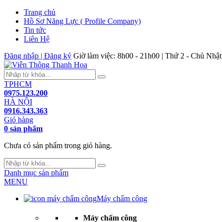
Trang chủ
Hồ Sơ Năng Lực ( Profile Company)
Tin tức
Liên Hệ
Đăng nhập | Đăng ký
Giờ làm việc: 8h00 - 21h00 | Thứ 2 - Chủ Nhật
TPHCM
0975.123.200
HÀ NỘI
0916.343.363
Giỏ hàng
0 sản phẩm
Chưa có sản phẩm trong giỏ hàng.
Danh mục sản phẩm
MENU
Máy chấm công
Máy chấm công