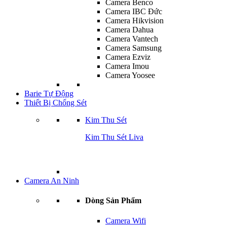
Camera Benco
Camera IBC Đức
Camera Hikvision
Camera Dahua
Camera Vantech
Camera Samsung
Camera Ezviz
Camera Imou
Camera Yoosee
Barie Tự Động
Thiết Bị Chống Sét
Kim Thu Sét
Kim Thu Sét Liva
Camera An Ninh
Dòng Sản Phẩm
Camera Wifi