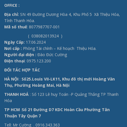
OFFICE
:
Địa chỉ:
SN 49 Đường Dương Hòa 4, Khu Phố 5 Xã Thiệu Hóa,
Tỉnh Thanh Hóa.
Mã số thuế
: 8077987707-001
( 038082013924 )
Ngày Cấp:
17.06.2024
Nơi cấp :
Phòng Tài chính – Kế hoạch Thiệu Hóa.
Người đại diện :
Đào Đức Cường
Điện thoại
: 0975.123.200
ĐỐI TÁC HỢP TÁC
HÀ NỘI
:
Số25.Louis VII-LK11, Khu đô thị mới Hoàng Văn
Thụ, Phường Hoàng Mai, Hà Nội
THANH HOÁ
: Số 123 Lê huy Toán -P Quảng Thắng TP Thanh
Hóa
TP HCM
:
Số 21 Đường D7 KDC Hoàn Cầu Phường Tân
Thuận Tây Quận 7
Tell: Mr Cường .
0916.343.363