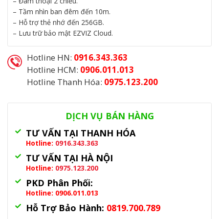
– Đàm thoại 2 chiều.
– Tầm nhìn ban đêm đến 10m.
– Hỗ trợ thẻ nhớ đến 256GB.
– Lưu trữ bảo mật EZVIZ Cloud.
Hotline HN:
0916.343.363
Hotline HCM:
0906.011.013
Hotline Thanh Hóa:
0975.123.200
Danh mục:
Camera Wifi
,
Camera Wifi Ezviz
DỊCH VỤ BÁN HÀNG
TƯ VẤN TẠI THANH HÓA
Hotline:
0916.343.363
TƯ VẤN TẠI HÀ NỘI
Hotline:
0975.123.200
PKD Phân Phối:
Hotline: 0906.011.013
Hỗ Trợ Bảo Hành:
0819.700.789