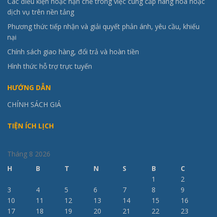
Các điều kiện hoặc hạn chế trong việc cung cấp hàng hóa hoặc
dịch vụ trên nền tảng
Phương thức tiếp nhận và giải quyết phản ánh, yêu cầu, khiếu
nại
Chính sách giao hàng, đổi trả và hoàn tiền
Hình thức hỗ trợ trực tuyến
HƯỚNG DẪN
CHÍNH SÁCH GIÁ
TIỆN ÍCH LỊCH
Tháng 8 2026
H
B
T
N
S
B
C
1
2
3
4
5
6
7
8
9
10
11
12
13
14
15
16
17
18
19
20
21
22
23