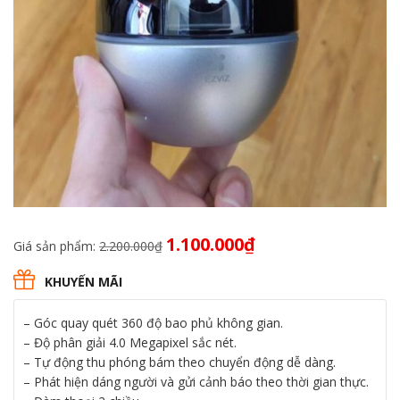
Giá
Giá
1.100.000
₫
Giá sản phẩm:
2.200.000
₫
gốc
hiện
là:
tại
KHUYẾN MÃI
2.200.000₫.
là:
1.100.000₫.
– Góc quay quét 360 độ bao phủ không gian.
– Độ phân giải 4.0 Megapixel sắc nét.
– Tự động thu phóng bám theo chuyển động dễ dàng.
– Phát hiện dáng người và gửi cảnh báo theo thời gian thực.