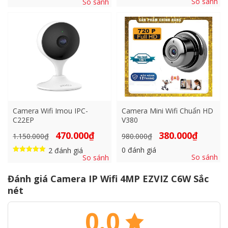
1.250.000₫.
là:
3.000.000₫.
là:
So sánh
So sánh
Được xếp
839.000₫.
1.450
hạng
5.00
5 sao
Camera Wifi Imou IPC-
Camera Mini Wifi Chuẩn HD
C22EP
V380
Giá
Giá
Giá
Giá
470.000
₫
380.000
₫
1.150.000
₫
980.000
₫
gốc
hiện
gốc
hiện
là:
tại
là:
tại
0
đánh giá
2
đánh giá
1.150.000₫.
là:
980.000₫.
là:
So sánh
So sánh
Được xếp
470.000₫.
380.000₫.
hạng
5.00
Đánh giá Camera IP Wifi 4MP EZVIZ C6W Sắc
5 sao
nét
0.0