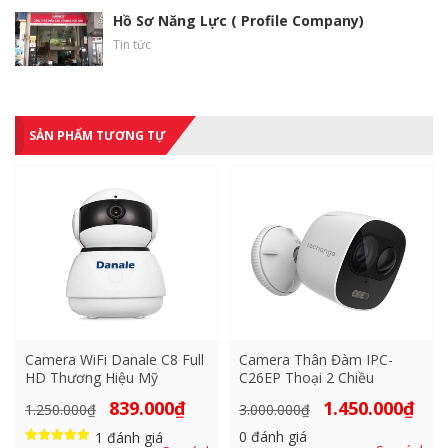
Hồ Sơ Năng Lực ( Profile Company)
Tin tức
SẢN PHẨM TƯƠNG TỰ
Camera WiFi Danale C8 Full
Camera Thân Đàm IPC-
HD Thương Hiệu Mỹ
C26EP Thoại 2 Chiều
Giá
Giá
Giá
Giá
839.000
₫
1.450.000
₫
1.250.000
₫
3.000.000
₫
gốc
hiện
gốc
hiện
là:
tại
là:
tại
0
đánh giá
1
đánh giá