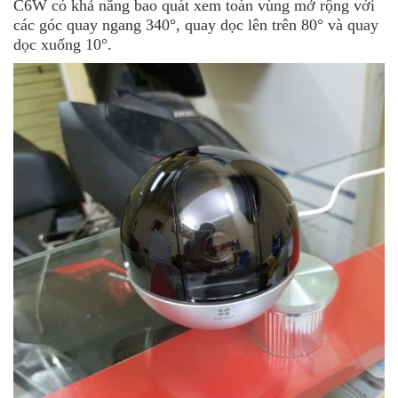
C6W có khả năng bao quát xem toàn vùng mở rộng với
các góc quay ngang 340°, quay dọc lên trên 80° và quay
dọc xuống 10°.