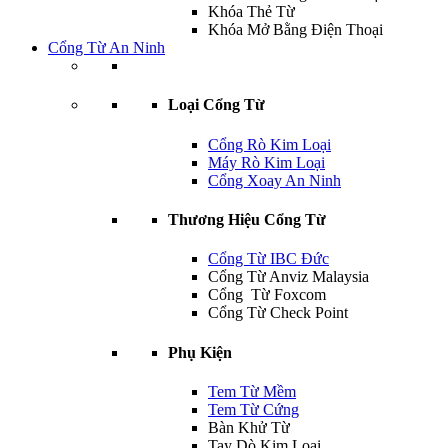
Khóa Thẻ Từ
Khóa Mở Bằng Điện Thoại
Cổng Từ An Ninh
Loại Cổng Từ
Cổng Rò Kim Loại
Máy Rò Kim Loại
Cổng Xoay An Ninh
Thương Hiệu Cổng Từ
Cổng Từ IBC Đức
Cổng Từ Anviz Malaysia
Cổng Từ Foxcom
Cổng Từ Check Point
Phụ Kiện
Tem Từ Mềm
Tem Từ Cứng
Bàn Khử Từ
Tay Dò Kim Loại