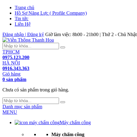
Trang chủ
Hồ Sơ Năng Lực ( Profile Company)
Tin tức
Liên Hệ
Đăng nhập | Đăng ký
Giờ làm việc: 8h00 - 21h00 | Thứ 2 - Chủ Nhật
TPHCM
0975.123.200
HÀ NỘI
0916.343.363
Giỏ hàng
0 sản phẩm
Chưa có sản phẩm trong giỏ hàng.
Danh mục sản phẩm
MENU
Máy chấm công
Máy chấm công