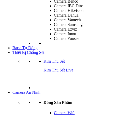
Camera Benco
Camera IBC Đức
Camera Hikvision
Camera Dahua
Camera Vantech
Camera Samsung
Camera Ezviz
Camera Imou
Camera Yoosee
Barie Tự Động
Thiết Bị Chống Sét
Kim Thu Sét
Kim Thu Sét Liva
Camera An Ninh
Dòng Sản Phẩm
Camera Wifi