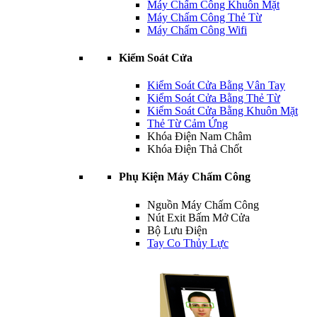
Máy Chấm Công Khuôn Mặt
Máy Chấm Công Thẻ Từ
Máy Chấm Công Wifi
Kiểm Soát Cửa
Kiểm Soát Cửa Bằng Vân Tay
Kiểm Soát Cửa Bằng Thẻ Từ
Kiểm Soát Cửa Bằng Khuôn Mặt
Thẻ Từ Cảm Ứng
Khóa Điện Nam Châm
Khóa Điện Thả Chốt
Phụ Kiện Máy Chấm Công
Nguồn Máy Chấm Công
Nút Exit Bấm Mở Cửa
Bộ Lưu Điện
Tay Co Thủy Lực