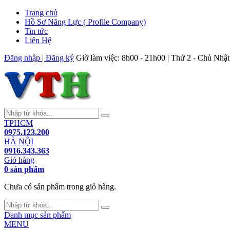
Trang chủ
Hồ Sơ Năng Lực ( Profile Company)
Tin tức
Liên Hệ
Đăng nhập | Đăng ký
Giờ làm việc: 8h00 - 21h00 | Thứ 2 - Chủ Nhật
TPHCM
0975.123.200
HÀ NỘI
0916.343.363
Giỏ hàng
0 sản phẩm
Chưa có sản phẩm trong giỏ hàng.
Danh mục sản phẩm
MENU