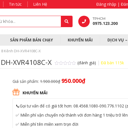
Tin tức
Liên Hệ
Đăng nhập | Đăn
TPHCM
0975.123.200
SẢN PHẨM BÁN CHẠY
KHUYẾN MÃI
DỊCH VỤ 
 8 Kênh DH-XVR4108C-X
h DH-XVR4108C-X
(đánh giá)
Đã bán
115k
Được
xếp
hạng
Giá
Giá
950.000
₫
Giá sản phẩm:
1.900.000
₫
0.0
gốc
hiện
5
sao
là:
tại
KHUYẾN MÃI
1.900.000₫.
là:
950.000₫.
📞Gọi tư vấn để có giá tốt hơn: 08.4568.1080-090.776.1102 (z
✅ Miễn phí vận chuyển nội thành với đơn hàng 1 triệu trở lên
✅ Miễn phí tên miền xem trọn đời