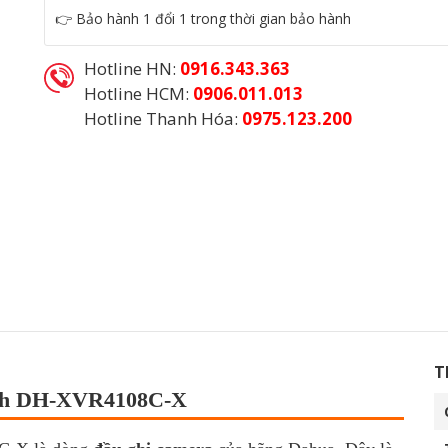
👉 Bảo hành 1 đổi 1 trong thời gian bảo hành
Hotline HN:
0916.343.363
Hotline HCM:
0906.011.013
Hotline Thanh Hóa:
0975.123.200
Danh mục:
Camera An Ninh
,
Đầu Ghi Hình Camera
T
nh DH-XVR4108C-X