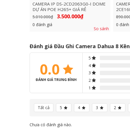
CAMERA IP DS-2CD2063G0-I DOME
CAMER
DỰ ÁN POE H265+ GIÁ RẺ
2CE16
Giá
Giá
3.500.000
₫
5.010.000
₫
890.00
gốc
hiện
là:
tại
0
đánh giá
0
đánh 
5.010.000₫.
là:
So sánh
3.500.000₫.
Đánh giá Đầu Ghi Camera Dahua 8 Kê
5
0.0
4
3
ĐÁNH GIÁ TRUNG BÌNH
2
1
Tất cả
5
4
3
2
Chưa có đánh giá nào.