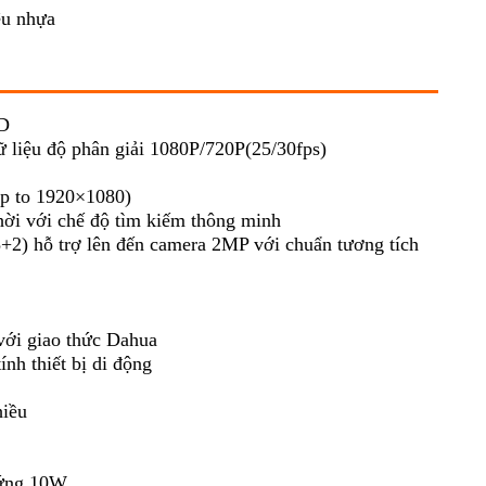
ệu nhựa
HD
ữ liệu độ phân giải 1080P/720P(25/30fps)
up to 1920×1080)
hời với chế độ tìm kiếm thông minh
8+2) hỗ trợ lên đến camera 2MP với chuẩn tương tích
với giao thức Dahua
ính thiết bị di động
hiều
cứng 10W