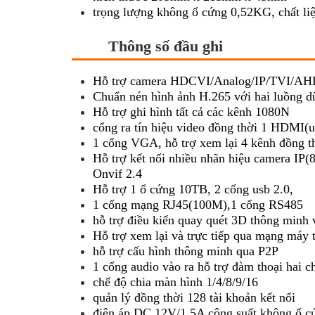
trọng lượng không ổ cứng 0,52KG, chất li
Thông số đầu ghi
Hỗ trợ camera HDCVI/Analog/IP/TVI/A
Chuẩn nén hình ảnh H.265 với hai luồng d
Hỗ trợ ghi hình tất cả các kênh 1080N
cổng ra tín hiệu video đồng thời 1 HDMI(
1 cổng VGA, hỗ trợ xem lại 4 kênh đồng t
Hỗ trợ kết nối nhiều nhãn hiệu camera IP(
Onvif 2.4
Hỗ trợ 1 ổ cứng 10TB, 2 cổng usb 2.0,
1 cổng mạng RJ45(100M),1 cổng RS485
hỗ trợ điều kiển quay quét 3D thông minh 
Hỗ trợ xem lại và trực tiếp qua mạng máy t
hỗ trợ cấu hình thông minh qua P2P
1 cổng audio vào ra hỗ trợ đàm thoại hai c
chế độ chia màn hình 1/4/8/9/16
quản lý đồng thời 128 tài khoản kết nối
điện áp DC 12V/1,5A công suất không ổ 