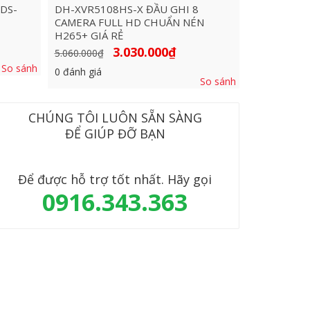
DS-
DH-XVR5108HS-X ĐẦU GHI 8
CAMERA FULL HD CHUẨN NÉN
H265+ GIÁ RẺ
Giá
Giá
3.030.000
₫
5.060.000
₫
gốc
hiện
So sánh
là:
tại
0
đánh giá
.000₫.
5.060.000₫.
là:
So sánh
3.030.000₫.
CHÚNG TÔI LUÔN SẴN SÀNG
ĐỂ GIÚP ĐỠ BẠN
Để được hỗ trợ tốt nhất. Hãy gọi
0916.343.363