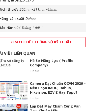
Trọng lượng
0,52KG
Kích thước
205mm×211mm×45mm
Hãng sản xuất
Dahua
Bảo Hành
24 Tháng 1 đổi 1
XEM CHI TIẾT THÔNG SỐ KỸ THUẬT
ÀI VIẾT LIÊN QUAN
Hồ Sơ Năng Lực ( Profile
Company)
Tin tức
Camera Đạt Chuẩn QCVN 2026 –
Nên Chọn IMOU, Dahua,
Hikvision, EZVIZ Hay Tapo?
Tin tức
Lắp Đặt Máy Chấm Công Vân
Tay, Khuôn Mặt