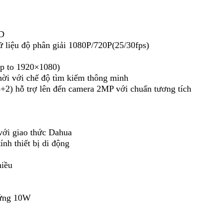
HD
ữ liệu độ phân giải 1080P/720P(25/30fps)
up to 1920×1080)
hời với chế độ tìm kiếm thông minh
8+2) hỗ trợ lên đến camera 2MP với chuẩn tương tích
với giao thức Dahua
ính thiết bị di động
hiều
cứng 10W