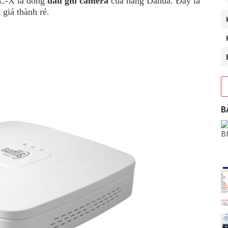
C-X là dòng
đầu ghi camera
của hãng Dahua. Đây là
giá thành rẻ.
B