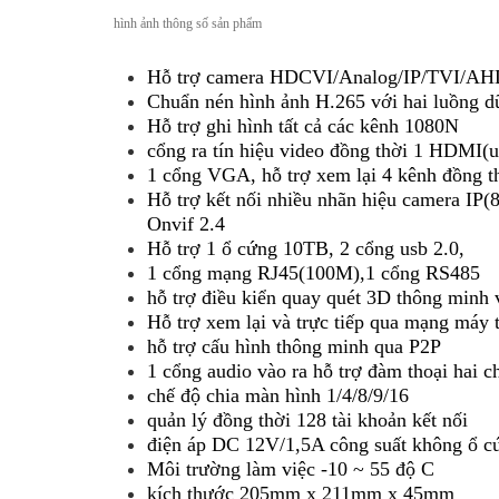
hình ảnh thông số sản phẩm
Hỗ trợ camera HDCVI/Analog/IP/TVI/A
Chuẩn nén hình ảnh H.265 với hai luồng d
Hỗ trợ ghi hình tất cả các kênh 1080N
cổng ra tín hiệu video đồng thời 1 HDMI(
1 cổng VGA, hỗ trợ xem lại 4 kênh đồng t
Hỗ trợ kết nối nhiều nhãn hiệu camera IP(
Onvif 2.4
Hỗ trợ 1 ổ cứng 10TB, 2 cổng usb 2.0,
1 cổng mạng RJ45(100M),1 cổng RS485
hỗ trợ điều kiển quay quét 3D thông minh 
Hỗ trợ xem lại và trực tiếp qua mạng máy t
hỗ trợ cấu hình thông minh qua P2P
1 cổng audio vào ra hỗ trợ đàm thoại hai c
chế độ chia màn hình 1/4/8/9/16
quản lý đồng thời 128 tài khoản kết nối
điện áp DC 12V/1,5A công suất không ổ 
Môi trường làm việc -10 ~ 55 độ C
kích thước 205mm x 211mm x 45mm