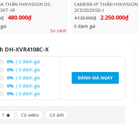
A THÂN HIKVISION DS-
CAMERA IP THÂN HIKVISION 
D0T-IR
2CD2023G0-I
Giá
Giá
Giá
Giá
480.000
₫
2.250.000
₫
0
₫
4.120.000
₫
gốc
hiện
gốc
hiện
là:
tại
là:
tại
giá
0
đánh giá
890.000₫.
là:
4.120.000₫.
là:
So sánh
480.000₫.
2.250
nh DH-XVR4108C-X
0%
| 0 đánh giá
0%
| 0 đánh giá
0%
| 0 đánh giá
ĐÁNH GIÁ NGAY
0%
| 0 đánh giá
0%
| 0 đánh giá
1
Có video
Có ảnh