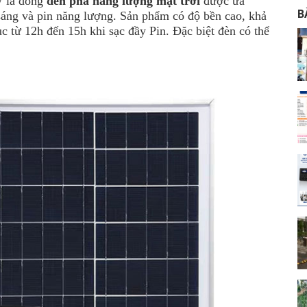
 là dòng
đèn pha năng lượng mặt trời
được ưa
B
sáng và pin năng lượng. Sản phẩm có độ bền cao, khả
tục từ 12h đến 15h khi sạc đầy Pin. Đặc biệt đèn có thể