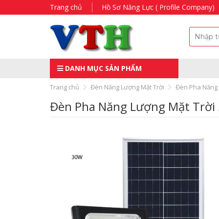
Trang chủ
Hồ Sơ Năng Lực ( Profile Company)
DANH MỤC SẢN PHẨM
Trang chủ
Đèn Năng Lượng Mặt Trời
Đèn Pha Năng 
Đèn Pha Năng Lượng Mặt Trờ