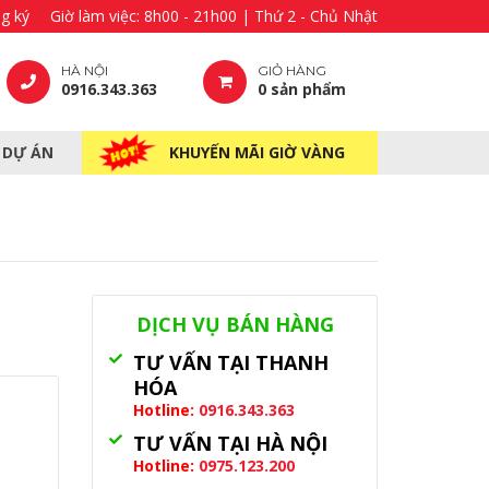
g ký
Giờ làm việc: 8h00 - 21h00 | Thứ 2 - Chủ Nhật
HÀ NỘI
GIỎ HÀNG
0916.343.363
0 sản phẩm
– DỰ ÁN
KHUYẾN MÃI GIỜ VÀNG
DỊCH VỤ BÁN HÀNG
TƯ VẤN TẠI THANH
HÓA
Hotline:
0916.343.363
TƯ VẤN TẠI HÀ NỘI
Hotline:
0975.123.200