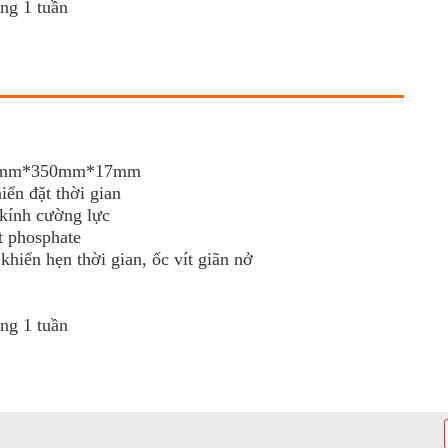
òng 1 tuần
450mm*350mm*17mm
iển đặt thời gian
kính cường lực
 phosphate
hiển hẹn thời gian, ốc vít giãn nở
òng 1 tuần