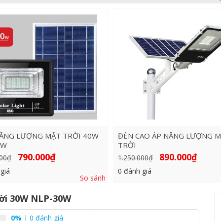
ĂNG LƯỢNG MẶT TRỜI 40W
ĐÈN CAO ÁP NĂNG LƯỢNG 
0W
TRỜI
Giá
Giá
Giá
Giá
790.000
₫
890.000
₫
00
₫
1.250.000
₫
gốc
hiện
gốc
hiện
là:
tại
là:
tại
giá
0
đánh giá
1.250.000₫.
là:
1.250.000₫.
là:
So sánh
790.000₫.
890.000₫
rời 30W NLP-30W
0%
| 0 đánh giá