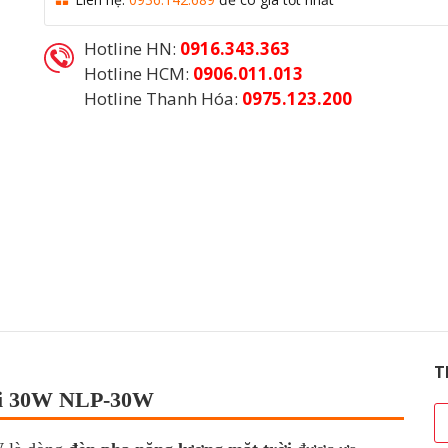
Hotline HN:
0916.343.363
Hotline HCM:
0906.011.013
Hotline Thanh Hóa:
0975.123.200
Danh mục:
Đèn Năng Lượng Mặt Trời
T
ời 30W NLP-30W