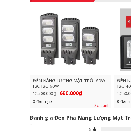
ĐÈN NĂNG LƯỢNG MẶT TRỜI 60W
ĐÈN N
IBC IBC-60W
IBC-4
Giá
Giá
690.000
₫
12.500.000
₫
1.250.0
gốc
hiện
là:
tại
0
đánh giá
0
đánh 
12.500.000₫.
là:
So sánh
690.000₫.
Đánh giá Đèn Pha Năng Lượng Mặt T
5