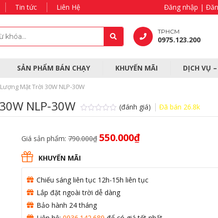
Tin tức
Liên Hệ
Đăng nhập | Đăn
TPHCM
0975.123.200
SẢN PHẨM BÁN CHẠY
KHUYẾN MÃI
DỊCH VỤ 
Lượng Mặt Trời 30W NLP-30W
i 30W NLP-30W
(đánh giá)
Đã bán
26.8k
Được
xếp
hạng
Giá
Giá
550.000
₫
Giá sản phẩm:
790.000
₫
0.0
gốc
hiện
5
sao
là:
tại
KHUYẾN MÃI
790.000₫.
là:
550.000₫.
Chiếu sáng liên tục 12h-15h liên tục
Lắp đặt ngoài trời dễ dàng
Bảo hành 24 tháng
Liên hệ:
0936.142.689
để có giá tốt nhất