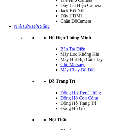
Thẻ Nhớ Camera
Dây Tín Hiệu Camera
Jack Kết Nối
Dây HDMI
Chân ĐếCamera
Nhà Cửa Đời Sống
Đồ Điện Thông Minh
Bàn Trà Điện
Máy Lọc Không Khí
Máy Hút Bụi Cầm Tay
Ghế Massage
Máy Chạy Bộ Điện
Đồ Trang Trí
Đồng Hồ Treo Tường
Đồng Hồ Con Công
Đồng Hồ Trang Trí
Đồng Hồ Gỗ
Nội Thất