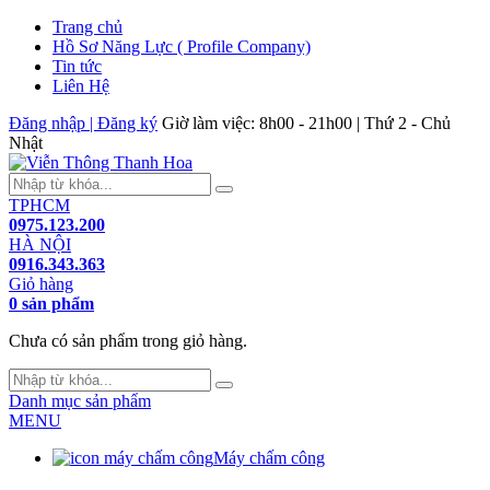
Trang chủ
Hồ Sơ Năng Lực ( Profile Company)
Tin tức
Liên Hệ
Đăng nhập | Đăng ký
Giờ làm việc: 8h00 - 21h00 | Thứ 2 - Chủ
Nhật
TPHCM
0975.123.200
HÀ NỘI
0916.343.363
Giỏ hàng
0 sản phẩm
Chưa có sản phẩm trong giỏ hàng.
Danh mục sản phẩm
MENU
Máy chấm công