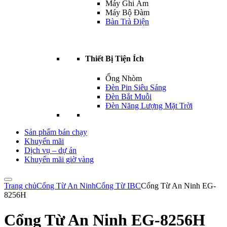
Máy Ghi Âm
Máy Bộ Đàm
Bàn Trà Điện
Thiết Bị Tiện Ích
Ống Nhòm
Đèn Pin Siêu Sáng
Đèn Bắt Muỗi
Đèn Năng Lượng Mặt Trời
Sản phẩm bán chạy
Khuyến mãi
Dịch vụ – dự án
Khuyến mãi giờ vàng
Trang chủ
Cổng Từ An Ninh
Cổng Từ IBC
Cổng Từ An Ninh EG-
8256H
Cổng Từ An Ninh EG-8256H