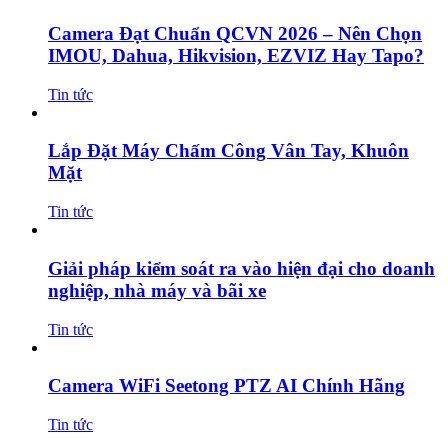
Camera Đạt Chuẩn QCVN 2026 – Nên Chọn
IMOU, Dahua, Hikvision, EZVIZ Hay Tapo?
Tin tức
Lắp Đặt Máy Chấm Công Vân Tay, Khuôn
Mặt
Tin tức
Giải pháp kiểm soát ra vào hiện đại cho doanh
nghiệp, nhà máy và bãi xe
Tin tức
Camera WiFi Seetong PTZ AI Chính Hãng
Tin tức