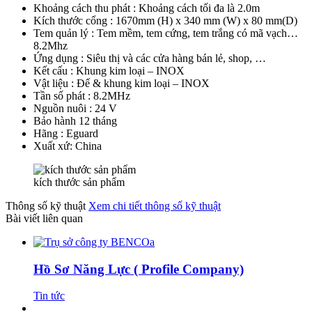
Khoảng cách thu phát : Khoảng cách tối đa là 2.0m
Kích thước cổng : 1670mm (H) x 340 mm (W) x 80 mm(D)
Tem quản lý : Tem mềm, tem cứng, tem trắng có mã vạch…
8.2Mhz
Ứng dụng : Siêu thị và các cửa hàng bán lẻ, shop, …
Kết cấu : Khung kim loại – INOX
Vật liệu : Đế & khung kim loại – INOX
Tần số phát : 8.2MHz
Nguồn nuôi : 24 V
Bảo hành 12 tháng
Hãng : Eguard
Xuất xứ: China
kích thước sản phẩm
Thông số kỹ thuật
Xem chi tiết thông số kỹ thuật
Bài viết liên quan
Hồ Sơ Năng Lực ( Profile Company)
Tin tức