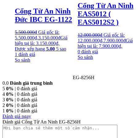
Cổng Từ An Ninh
Cổng Từ An Ninh
EAS5012 (
Đức IBC EG-1122
EAS5012S2 )
5.500.000
₫
Giá gốc là:
12.000.000
₫
Giá gốc là:
5.500.000₫.
3.150.000
₫
Giá
12.000.000₫.
7.900.000
₫
Giá
hiện tại là: 3.150.000₫.
hiện tại là: 7.900.000₫.
Được xếp hạng
5.00
5 sao
0
đánh giá
1
đánh giá
So sánh
So sánh
EG-8256H
0.0
Đánh giá trung bình
5
0%
| 0 đánh giá
4
0%
| 0 đánh giá
3
0%
| 0 đánh giá
2
0%
| 0 đánh giá
1
0%
| 0 đánh giá
Đánh giá ngay
Đánh giá Cổng Từ An Ninh EG-8256H