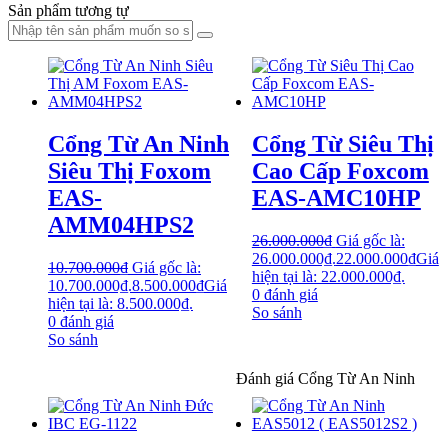
Sản phẩm tương tự
Cổng Từ An Ninh
Cổng Từ Siêu Thị
Siêu Thị Foxom
Cao Cấp Foxcom
EAS-
EAS-AMC10HP
AMM04HPS2
26.000.000
₫
Giá gốc là:
26.000.000₫.
22.000.000
₫
Giá
10.700.000
₫
Giá gốc là:
hiện tại là: 22.000.000₫.
10.700.000₫.
8.500.000
₫
Giá
0
đánh giá
hiện tại là: 8.500.000₫.
So sánh
0
đánh giá
So sánh
Đánh giá Cổng Từ An Ninh