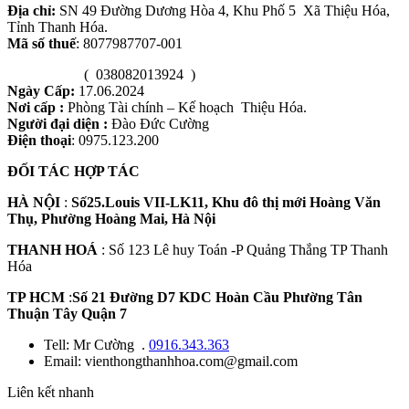
Địa chỉ:
SN 49 Đường Dương Hòa 4, Khu Phố 5 Xã Thiệu Hóa,
Tỉnh Thanh Hóa.
Mã số thuế
: 8077987707-001
( 038082013924 )
Ngày Cấp:
17.06.2024
Nơi cấp :
Phòng Tài chính – Kế hoạch Thiệu Hóa.
Người đại diện :
Đào Đức Cường
Điện thoại
: 0975.123.200
ĐỐI TÁC HỢP TÁC
HÀ NỘI
:
Số25.Louis VII-LK11, Khu đô thị mới Hoàng Văn
Thụ, Phường Hoàng Mai, Hà Nội
THANH HOÁ
: Số 123 Lê huy Toán -P Quảng Thắng TP Thanh
Hóa
TP HCM
:
Số 21 Đường D7 KDC Hoàn Cầu Phường Tân
Thuận Tây Quận 7
Tell: Mr Cường .
0916.343.363
Email: vienthongthanhhoa.com@gmail.com
Liên kết nhanh