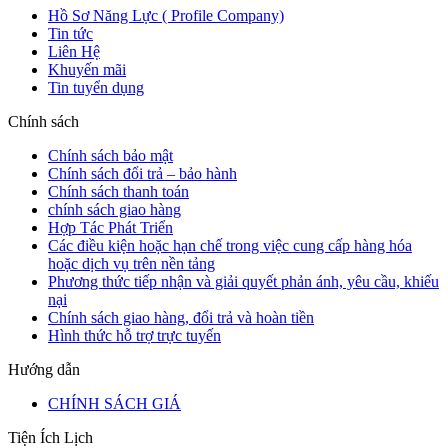
Hồ Sơ Năng Lực ( Profile Company)
Tin tức
Liên Hệ
Khuyến mãi
Tin tuyển dụng
Chính sách
Chính sách bảo mật
Chính sách đổi trả – bảo hành
Chính sách thanh toán
chính sách giao hàng
Hợp Tác Phát Triển
Các điều kiện hoặc hạn chế trong việc cung cấp hàng hóa
hoặc dịch vụ trên nền tảng
Phương thức tiếp nhận và giải quyết phản ánh, yêu cầu, khiếu
nại
Chính sách giao hàng, đổi trả và hoàn tiền
Hình thức hỗ trợ trực tuyến
Hướng dẫn
CHÍNH SÁCH GIÁ
Tiện Ích Lịch