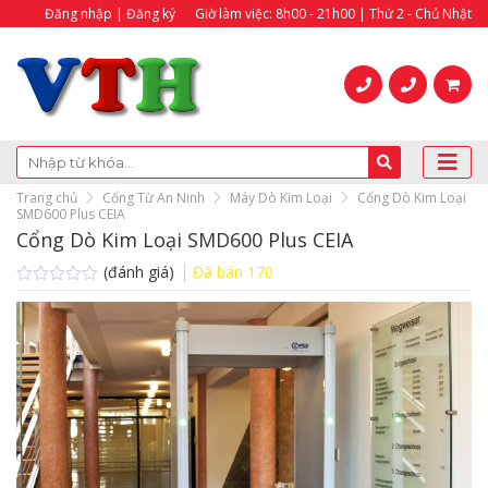
Đăng nhập | Đăng ký
Giờ làm việc: 8h00 - 21h00 | Thứ 2 - Chủ Nhật
Trang chủ
Cổng Từ An Ninh
Máy Dò Kim Loại
Cổng Dò Kim Loại
SMD600 Plus CEIA
Cổng Dò Kim Loại SMD600 Plus CEIA
(đánh giá)
Đã bán
170
Được
xếp
hạng
0.0
5
sao