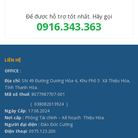
Để được hỗ trợ tốt nhất. Hãy gọi
0916.343.363
LIÊN HỆ
OFFICE
:
Địa chỉ:
SN 49 Đường Dương Hòa 4, Khu Phố 5 Xã Thiệu Hóa,
Tỉnh Thanh Hóa.
Mã số thuế
: 8077987707-001
( 038082013924 )
Ngày Cấp:
17.06.2024
Nơi cấp :
Phòng Tài chính – Kế hoạch Thiệu Hóa.
Người đại diện :
Đào Đức Cường
Điện thoại
: 0975.123.200