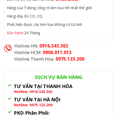
Hàng của Ý dòng cổng rò kim loại tốt nhất thế giới
Hàng đày đủ CO, CQ
Phát hiện được các kim loại không có từ tính
Bảo hành:
24 Tháng
Hotline HN:
0916.343.363
Hotline HCM:
0906.011.013
Hotline Thanh Hóa:
0975.123.200
Danh mục:
Cổng Dò Kim Loại
,
Cổng Từ An Ninh
,
Máy Dò Kim
Loại
DỊCH VỤ BÁN HÀNG
TƯ VẤN TẠI THANH HÓA
Hotline:
0916.343.363
TƯ VẤN TẠI HÀ NỘI
Hotline:
0975.123.200
PKD Phân Phối: