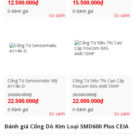
gốc
gốc
Giá
Giá
12.500.000
₫
15.500.000
₫
là:
là:
hiện
hiện
16.000.000₫.
16.500.000₫.
tại
tại
0
đánh giá
0
đánh giá
là:
là:
So sánh
So sánh
12.500.000₫.
15.500.000₫.
Cổng Từ Sensormatic Mỹ
Cổng Từ Siêu Thị Cao Cấp
A1140-D
Foxcom EAS-AMC10HP
Giá
Giá
24.000.000
₫
26.000.000
₫
gốc
gốc
Giá
Giá
22.500.000
₫
22.000.000
₫
là:
là:
hiện
hiện
24.000.000₫.
26.000.000₫.
tại
tại
0
đánh giá
0
đánh giá
là:
là:
So sánh
So sánh
22.500.000₫.
22.000.000₫.
Đánh giá Cổng Dò Kim Loại SMD600 Plus CEIA