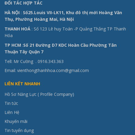
ĐỐI TÁC HỢP TÁC
HÀ NỘI
:
Số25.Louis VII-LK11, Khu đô thị mới Hoàng Văn
Thụ, Phường Hoàng Mai, Hà Nội
THANH HOÁ
: Số 123 Lê huy Toán -P Quảng Thắng TP Thanh
Hóa
TP HCM
:
Số 21 Đường D7 KDC Hoàn Cầu Phường Tân
Thuận Tây Quận 7
Tell: Mr Cường .
0916.343.363
Email: vienthongthanhhoa.com@gmail.com
LIÊN KẾT NHANH
Hồ Sơ Năng Lực ( Profile Company)
Tin tức
Liên Hệ
Khuyến mãi
Tin tuyển dụng