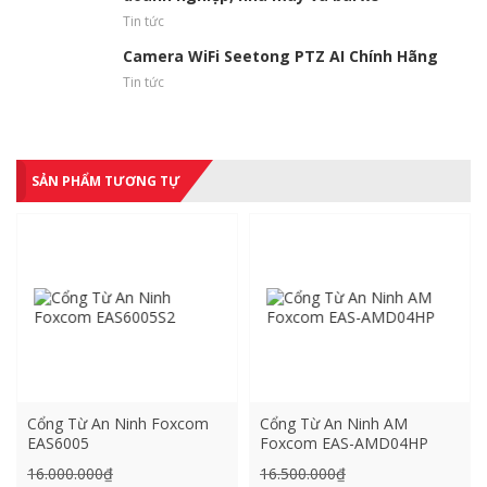
Tin tức
Camera WiFi Seetong PTZ AI Chính Hãng
Tin tức
SẢN PHẨM TƯƠNG TỰ
Cổng Từ An Ninh Foxcom
Cổng Từ An Ninh AM
EAS6005
Foxcom EAS-AMD04HP
Giá
Giá
16.000.000
₫
16.500.000
₫