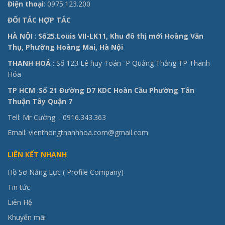
Điện thoại
: 0975.123.200
ĐỐI TÁC HỢP TÁC
HÀ NỘI
:
Số25.Louis VII-LK11, Khu đô thị mới Hoàng Văn
Thụ, Phường Hoàng Mai, Hà Nội
THANH HOÁ
: Số 123 Lê huy Toán -P Quảng Thắng TP Thanh
Hóa
TP HCM
:
Số 21 Đường D7 KDC Hoàn Cầu Phường Tân
Thuận Tây Quận 7
Tell: Mr Cường .
0916.343.363
Email: vienthongthanhhoa.com@gmail.com
LIÊN KẾT NHANH
Hồ Sơ Năng Lực ( Profile Company)
Tin tức
Liên Hệ
Khuyến mãi