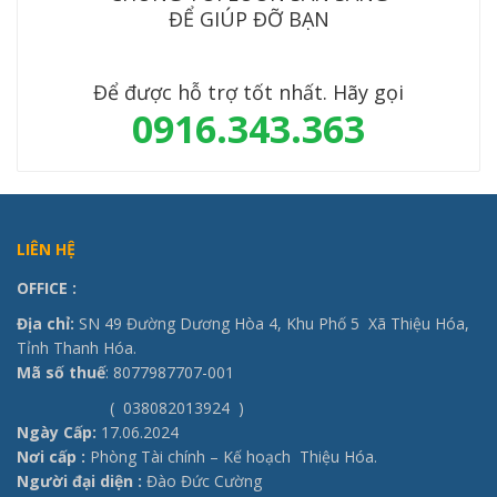
ĐỂ GIÚP ĐỠ BẠN
Để được hỗ trợ tốt nhất. Hãy gọi
0916.343.363
LIÊN HỆ
OFFICE
:
Địa chỉ:
SN 49 Đường Dương Hòa 4, Khu Phố 5 Xã Thiệu Hóa,
Tỉnh Thanh Hóa.
Mã số thuế
: 8077987707-001
( 038082013924 )
Ngày Cấp:
17.06.2024
Nơi cấp :
Phòng Tài chính – Kế hoạch Thiệu Hóa.
Người đại diện :
Đào Đức Cường