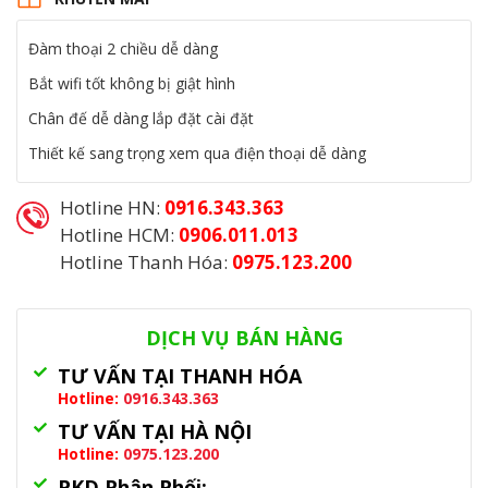
799.000₫.
là:
420.000₫.
Đàm thoại 2 chiều dễ dàng
Bắt wifi tốt không bị giật hình
Chân đế dễ dàng lắp đặt cài đặt
Thiết kế sang trọng xem qua điện thoại dễ dàng
Hotline HN:
0916.343.363
Hotline HCM:
0906.011.013
Hotline Thanh Hóa:
0975.123.200
Danh mục:
Camera Wifi
,
Camera Wifi Ezviz
DỊCH VỤ BÁN HÀNG
TƯ VẤN TẠI THANH HÓA
Hotline:
0916.343.363
TƯ VẤN TẠI HÀ NỘI
Hotline:
0975.123.200
PKD Phân Phối: