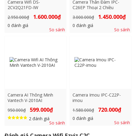
Camera Wifi DS-
Camera Thân Đàm IPC-
2CV2Q21FD-IW
C26EP Thoại 2 Chiều
Giá
Giá
Giá
Giá
1.600.000
₫
1.450.000
₫
2.950.000
₫
3.000.000
₫
gốc
hiện
gốc
hiện
là:
tại
là:
tại
0
đánh giá
0
đánh giá
2.950.000₫.
là:
3.000.000₫.
là:
So sánh
So sánh
1.600.000₫.
1.450
Camera AI Thông Minh
Camera Imou IPC-C22P-
Vantech V-2010AI
imou
Giá
Giá
Giá
Giá
599.000
₫
720.000
₫
950.000
₫
1.580.000
₫
gốc
hiện
gốc
hiện
là:
tại
là:
tại
0
đánh giá
2
đánh giá
950.000₫.
là:
1.580.000₫.
là:
So sánh
So sánh
Được xếp
599.000₫.
720.000₫
hạng
5.00
Đánh giá Camera Wifi Ezviz C2C
5 sao