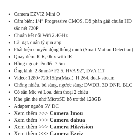
Camera EZVIZ
Mini O
Cảm biến: 1/4″ Progressive CMOS, Độ phân giải chuẩn HD
sắc nét 720P
Chuẩn kết nối Wifi 2.4GHz
Cài đặt, quản lý qua app
Phát hiện chuyển động thông minh (Smart Motion Detection)
Quay đêm: ICR, 0lux with IR
Hồng ngoại: lên đến 7.5m
Ống kính: 2.8mm@ F2.5, HVA 92°, DVA 111°
Video: 1280×720:15fps(Max.), H.264, dual- stream
Chống nhiễu, bù sáng, ngược sáng: DWDR, 3D DNR, BLC
Có sẵn Mic và Loa, đàm thoại 2 chiều
Khe gắn thẻ nhớ MicroSD hỗ trợ thẻ 128GB
Adapter nguồn 5V DC
Xem thêm >>>
Camera Imou
Xem thêm >>>
Camera dahua
Xem thêm >>>
Camera Hikvision
Xem thêm >>>
Camera Ezviz