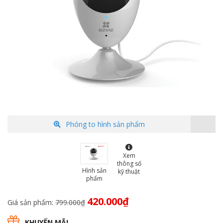
Phóng to hình sản phẩm
Xem
thông số
Hình sản
kỹ thuật
phẩm
Giá
Giá
420.000
₫
Giá sản phẩm:
799.000
₫
gốc
hiện
là:
tại
KHUYẾN MÃI