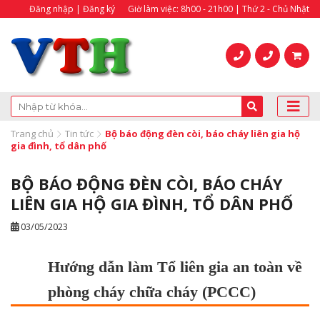
Đăng nhập | Đăng ký
Giờ làm việc: 8h00 - 21h00 | Thứ 2 - Chủ Nhật
Trang chủ
Tin tức
Bộ báo động đèn còi, báo cháy liên gia hộ
gia đình, tổ dân phố
BỘ BÁO ĐỘNG ĐÈN CÒI, BÁO CHÁY
LIÊN GIA HỘ GIA ĐÌNH, TỔ DÂN PHỐ
03/05/2023
Hướng dẫn làm Tổ liên gia an toàn về
phòng cháy chữa cháy (PCCC)