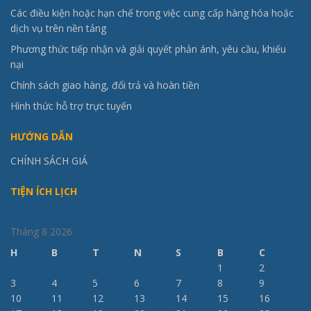
Các điều kiện hoặc hạn chế trong việc cung cấp hàng hóa hoặc
dịch vụ trên nền tảng
Phương thức tiếp nhận và giải quyết phản ánh, yêu cầu, khiếu
nại
Chính sách giao hàng, đổi trả và hoàn tiền
Hình thức hỗ trợ trực tuyến
HƯỚNG DẪN
CHÍNH SÁCH GIÁ
TIỆN ÍCH LỊCH
Tháng 8 2026
H
B
T
N
S
B
C
1
2
3
4
5
6
7
8
9
10
11
12
13
14
15
16