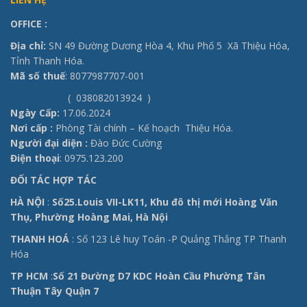
OFFICE
:
Địa chỉ:
SN 49 Đường Dương Hòa 4, Khu Phố 5 Xã Thiệu Hóa,
Tỉnh Thanh Hóa.
Mã số thuế
: 8077987707-001
( 038082013924 )
Ngày Cấp:
17.06.2024
Nơi cấp :
Phòng Tài chính – Kế hoạch Thiệu Hóa.
Người đại diện :
Đào Đức Cường
Điện thoại
: 0975.123.200
ĐỐI TÁC HỢP TÁC
HÀ NỘI
:
Số25.Louis VII-LK11, Khu đô thị mới Hoàng Văn
Thụ, Phường Hoàng Mai, Hà Nội
THANH HOÁ
: Số 123 Lê huy Toán -P Quảng Thắng TP Thanh
Hóa
TP HCM
:
Số 21 Đường D7 KDC Hoàn Cầu Phường Tân
Thuận Tây Quận 7