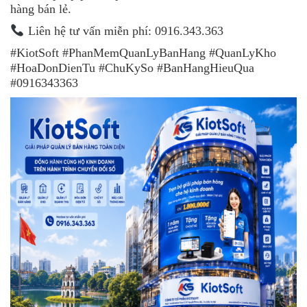
hàng bán lẻ.
Liên hệ tư vấn miễn phí: 0916.343.363
#KiotSoft #PhanMemQuanLyBanHang #QuanLyKho
#HoaDonDienTu #ChuKySo #BanHangHieuQua
#0916343363