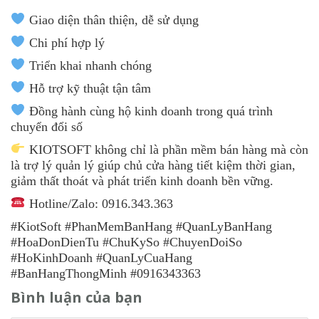
Giao diện thân thiện, dễ sử dụng
Chi phí hợp lý
Triển khai nhanh chóng
Hỗ trợ kỹ thuật tận tâm
Đồng hành cùng hộ kinh doanh trong quá trình
chuyển đổi số
KIOTSOFT không chỉ là phần mềm bán hàng mà còn
là trợ lý quản lý giúp chủ cửa hàng tiết kiệm thời gian,
giảm thất thoát và phát triển kinh doanh bền vững.
Hotline/Zalo: 0916.343.363
#KiotSoft #PhanMemBanHang #QuanLyBanHang
#HoaDonDienTu #ChuKySo #ChuyenDoiSo
#HoKinhDoanh #QuanLyCuaHang
#BanHangThongMinh #0916343363
Bình luận của bạn