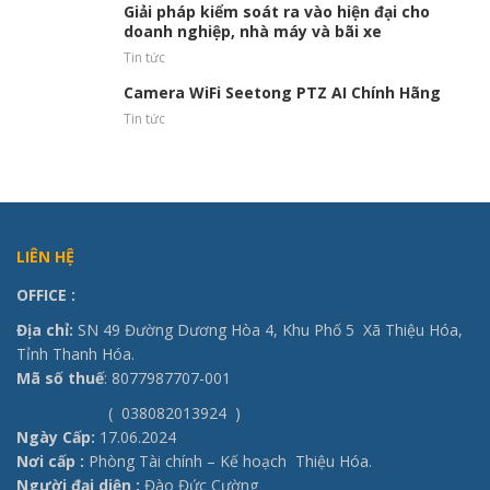
Giải pháp kiểm soát ra vào hiện đại cho
doanh nghiệp, nhà máy và bãi xe
Tin tức
Camera WiFi Seetong PTZ AI Chính Hãng
Tin tức
LIÊN HỆ
OFFICE
:
Địa chỉ:
SN 49 Đường Dương Hòa 4, Khu Phố 5 Xã Thiệu Hóa,
Tỉnh Thanh Hóa.
Mã số thuế
: 8077987707-001
( 038082013924 )
Ngày Cấp:
17.06.2024
Nơi cấp :
Phòng Tài chính – Kế hoạch Thiệu Hóa.
Người đại diện :
Đào Đức Cường