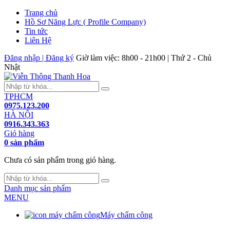
Trang chủ
Hồ Sơ Năng Lực ( Profile Company)
Tin tức
Liên Hệ
Đăng nhập | Đăng ký
Giờ làm việc: 8h00 - 21h00 | Thứ 2 - Chủ
Nhật
TPHCM
0975.123.200
HÀ NỘI
0916.343.363
Giỏ hàng
0 sản phẩm
Chưa có sản phẩm trong giỏ hàng.
Danh mục sản phẩm
MENU
Máy chấm công