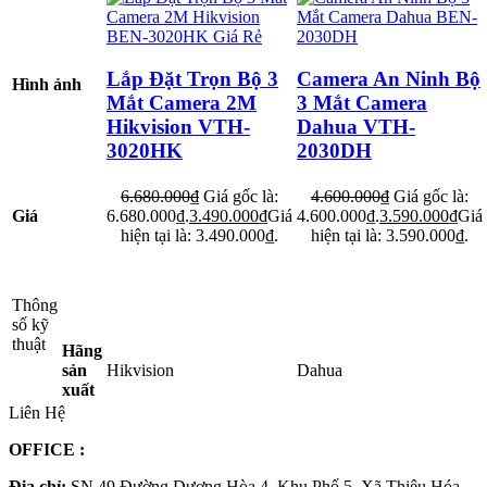
Lắp Đặt Trọn Bộ 3
Camera An Ninh Bộ
Hình ảnh
Mắt Camera 2M
3 Mắt Camera
Hikvision VTH-
Dahua VTH-
3020HK
2030DH
6.680.000
₫
Giá gốc là:
4.600.000
₫
Giá gốc là:
Giá
6.680.000₫.
3.490.000
₫
Giá
4.600.000₫.
3.590.000
₫
Giá
hiện tại là: 3.490.000₫.
hiện tại là: 3.590.000₫.
Thông
số kỹ
thuật
Hãng
sản
Hikvision
Dahua
xuất
Liên Hệ
OFFICE
:
Địa chỉ:
SN 49 Đường Dương Hòa 4, Khu Phố 5 Xã Thiệu Hóa,