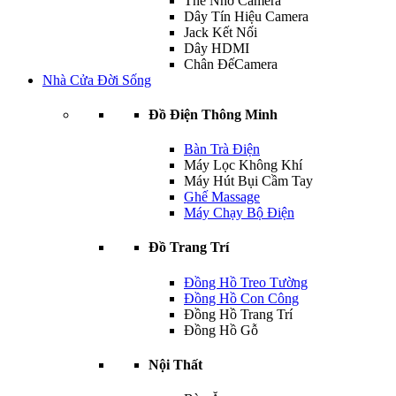
Thẻ Nhớ Camera
Dây Tín Hiệu Camera
Jack Kết Nối
Dây HDMI
Chân ĐếCamera
Nhà Cửa Đời Sống
Đồ Điện Thông Minh
Bàn Trà Điện
Máy Lọc Không Khí
Máy Hút Bụi Cầm Tay
Ghế Massage
Máy Chạy Bộ Điện
Đồ Trang Trí
Đồng Hồ Treo Tường
Đồng Hồ Con Công
Đồng Hồ Trang Trí
Đồng Hồ Gỗ
Nội Thất