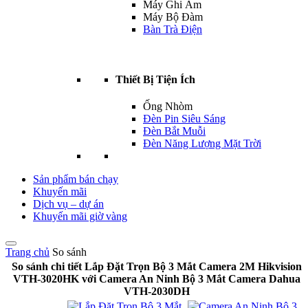
Máy Ghi Âm
Máy Bộ Đàm
Bàn Trà Điện
Thiết Bị Tiện Ích
Ống Nhòm
Đèn Pin Siêu Sáng
Đèn Bắt Muỗi
Đèn Năng Lượng Mặt Trời
Sản phẩm bán chạy
Khuyến mãi
Dịch vụ – dự án
Khuyến mãi giờ vàng
Trang chủ
So sánh
So sánh chi tiết Lắp Đặt Trọn Bộ 3 Mắt Camera 2M Hikvision
VTH-3020HK với Camera An Ninh Bộ 3 Mắt Camera Dahua
VTH-2030DH