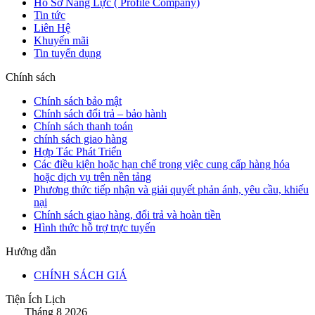
Hồ Sơ Năng Lực ( Profile Company)
Tin tức
Liên Hệ
Khuyến mãi
Tin tuyển dụng
Chính sách
Chính sách bảo mật
Chính sách đổi trả – bảo hành
Chính sách thanh toán
chính sách giao hàng
Hợp Tác Phát Triển
Các điều kiện hoặc hạn chế trong việc cung cấp hàng hóa
hoặc dịch vụ trên nền tảng
Phương thức tiếp nhận và giải quyết phản ánh, yêu cầu, khiếu
nại
Chính sách giao hàng, đổi trả và hoàn tiền
Hình thức hỗ trợ trực tuyến
Hướng dẫn
CHÍNH SÁCH GIÁ
Tiện Ích Lịch
Tháng 8 2026