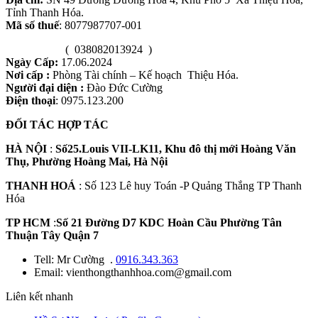
Tỉnh Thanh Hóa.
Mã số thuế
: 8077987707-001
( 038082013924 )
Ngày Cấp:
17.06.2024
Nơi cấp :
Phòng Tài chính – Kế hoạch Thiệu Hóa.
Người đại diện :
Đào Đức Cường
Điện thoại
: 0975.123.200
ĐỐI TÁC HỢP TÁC
HÀ NỘI
:
Số25.Louis VII-LK11, Khu đô thị mới Hoàng Văn
Thụ, Phường Hoàng Mai, Hà Nội
THANH HOÁ
: Số 123 Lê huy Toán -P Quảng Thắng TP Thanh
Hóa
TP HCM
:
Số 21 Đường D7 KDC Hoàn Cầu Phường Tân
Thuận Tây Quận 7
Tell: Mr Cường .
0916.343.363
Email: vienthongthanhhoa.com@gmail.com
Liên kết nhanh