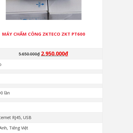
MÁY CHẤM CÔNG ZKTECO ZKT PT600
2.950.000
₫
Giá
Giá
5.650.000
₫
gốc
hiện
o
là:
tại
5.650.000₫.
là:
2.950.000₫.
0 lần
ternet RJ45, USB
Anh, Tiếng Việt