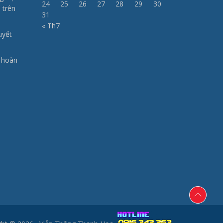
24
25
26
27
28
29
30
 trên
31
« Th7
uyết
à hoàn