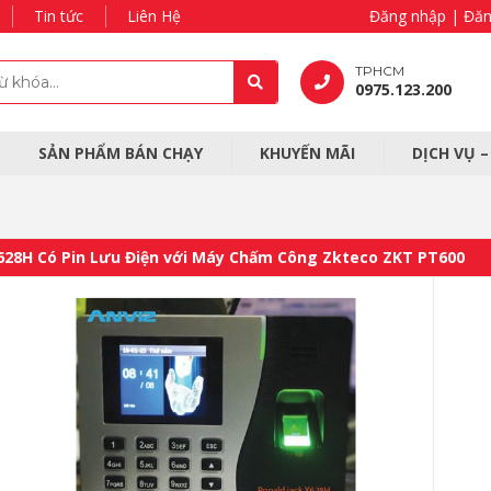
Tin tức
Liên Hệ
Đăng nhập | Đăn
TPHCM
0975.123.200
SẢN PHẨM BÁN CHẠY
KHUYẾN MÃI
DỊCH VỤ 
X628H Có Pin Lưu Điện với Máy Chấm Công Zkteco ZKT PT600