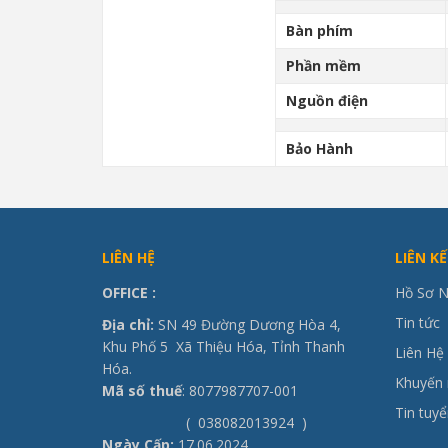
Bàn phím
Phần mềm
Nguồn điện
Bảo Hành
LIÊN HỆ
LIÊN K
OFFICE
:
Hồ Sơ N
Tin tức
Địa chỉ:
SN 49 Đường Dương Hòa 4,
Khu Phố 5 Xã Thiệu Hóa, Tỉnh Thanh
Liên Hệ
Hóa.
Khuyến 
Mã số thuế
: 8077987707-001
Tin tuy
( 038082013924 )
Ngày Cấp:
17.06.2024