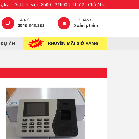
g ký
Giờ làm việc: 8h00 - 21h00 | Thứ 2 - Chủ Nhật
HÀ NỘI
GIỎ HÀNG
0916.343.363
0 sản phẩm
– DỰ ÁN
KHUYẾN MÃI GIỜ VÀNG