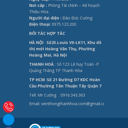
Nơi cấp :
Phòng Tài chính – Kế hoạch
Thiệu Hóa.
Người đại diện :
Đào Đức Cường
Điện thoại
: 0975.123.200
ĐỐI TÁC HỢP TÁC
HÀ NỘI
:
Số25.Louis VII-LK11, Khu đô
thị mới Hoàng Văn Thụ, Phường
Hoàng Mai, Hà Nội
THANH HOÁ
: Số 123 Lê huy Toán -P
Quảng Thắng TP Thanh Hóa
TP HCM
:
Số 21 Đường D7 KDC Hoàn
Cầu Phường Tân Thuận Tây Quận 7
Tell: Mr Cường .
0916.343.363
Email: vienthongthanhhoa.com@gmail.com