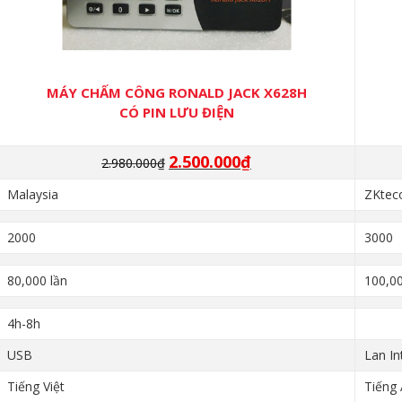
MÁY CHẤM CÔNG RONALD JACK X628H
CÓ PIN LƯU ĐIỆN
2.500.000
₫
Giá
Giá
2.980.000
₫
gốc
hiện
Malaysia
ZKtec
là:
tại
2.980.000₫.
là:
2000
3000
2.500.000₫.
80,000 lần
100,00
4h-8h
USB
Lan In
Tiếng Việt
Tiếng 