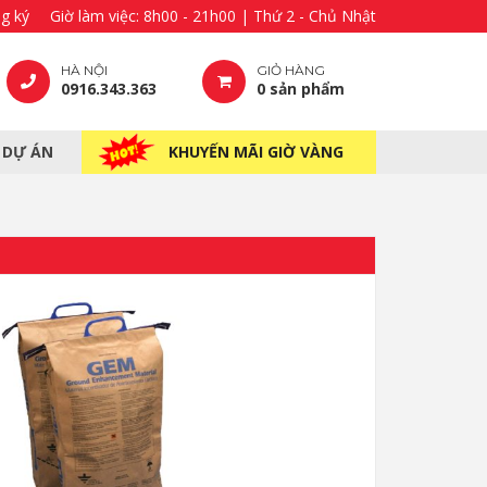
g ký
Giờ làm việc: 8h00 - 21h00 | Thứ 2 - Chủ Nhật
HÀ NỘI
GIỎ HÀNG
0916.343.363
0 sản phẩm
– DỰ ÁN
KHUYẾN MÃI GIỜ VÀNG