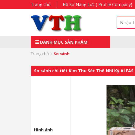
Trang chủ
Hồ Sơ Năng Lực ( Profile Company)
DANH MỤC SẢN PHẨM
Trang chủ
So sánh
So sánh chi tiết Kim Thu Sét Thổ Nhĩ Kỳ ALFAS
Hình ảnh