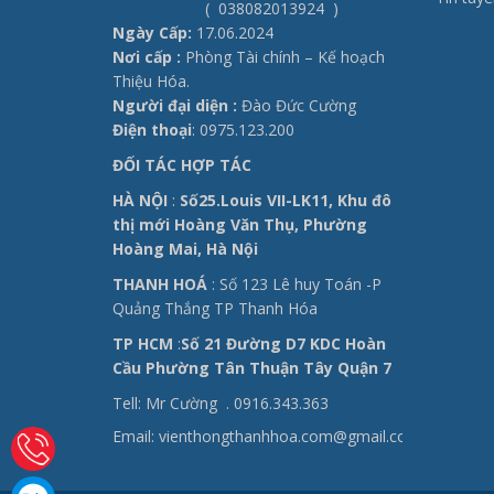
( 038082013924 )
Ngày Cấp:
17.06.2024
Nơi cấp :
Phòng Tài chính – Kế hoạch
Thiệu Hóa.
Người đại diện :
Đào Đức Cường
Điện thoại
: 0975.123.200
ĐỐI TÁC HỢP TÁC
HÀ NỘI
:
Số25.Louis VII-LK11, Khu đô
thị mới Hoàng Văn Thụ, Phường
Hoàng Mai, Hà Nội
THANH HOÁ
: Số 123 Lê huy Toán -P
Quảng Thắng TP Thanh Hóa
TP HCM
:
Số 21 Đường D7 KDC Hoàn
Cầu Phường Tân Thuận Tây Quận 7
Tell: Mr Cường .
0916.343.363
Email: vienthongthanhhoa.com@gmail.com