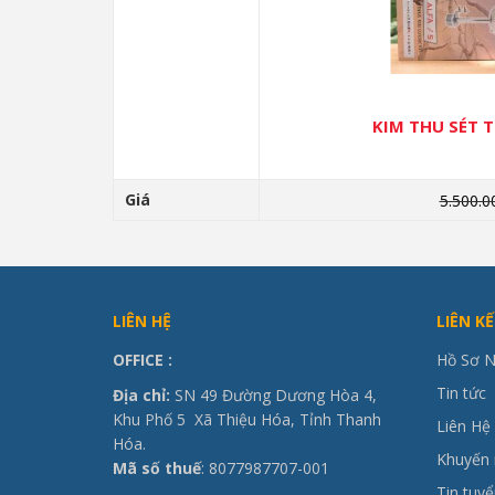
KIM THU SÉT T
Giá
5.500.0
LIÊN HỆ
LIÊN K
OFFICE
:
Hồ Sơ N
Tin tức
Địa chỉ:
SN 49 Đường Dương Hòa 4,
Khu Phố 5 Xã Thiệu Hóa, Tỉnh Thanh
Liên Hệ
Hóa.
Khuyến 
Mã số thuế
: 8077987707-001
Tin tuy