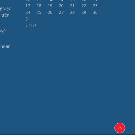
17
18
19
20
21
22
23
g việc
24
25
26
27
28
29
30
 trên
31
« Th7
uyết
à hoàn