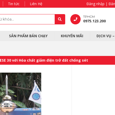
Tin tức
Liên Hệ
Đăng nhập | Đăn
TPHCM
0975.123.200
SẢN PHẨM BÁN CHẠY
KHUYẾN MÃI
DỊCH VỤ 
 ESE 30 với Hóa chất giảm điện trở đất chống sét