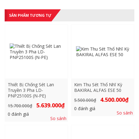
SẢN PHẨM TƯƠNG TỰ
Thiết Bị Chống Sét Lan
Kim Thu Sét Thổ Nhĩ Kỳ
Truyền 3 Pha LD-
BAKIRAL ALFAS ESE 50
PNP25100S (N-PE)
Giá
Giá
4.500.000
₫
5.500.000
₫
gốc
hiện
Giá
Giá
5.639.000
₫
15.700.000
₫
là:
tại
0
đánh giá
gốc
hiện
5.500.000₫.
là:
So sánh
là:
tại
0
đánh giá
4.500
15.700.000₫.
là:
So sánh
5.639.000₫.