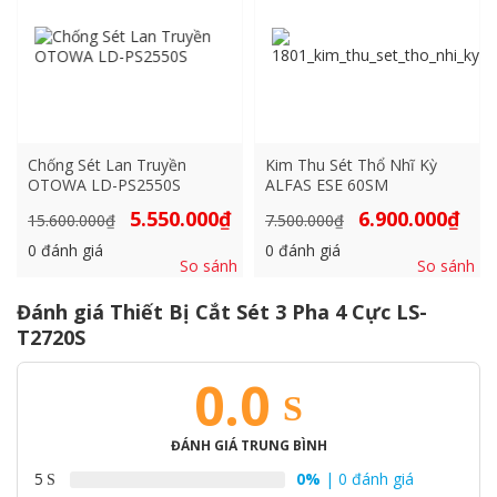
Chống Sét Lan Truyền
Kim Thu Sét Thổ Nhĩ Kỳ
OTOWA LD-PS2550S
ALFAS ESE 60SM
Giá
Giá
Giá
Giá
5.550.000
₫
6.900.000
₫
15.600.000
₫
7.500.000
₫
gốc
hiện
gốc
hiện
là:
tại
là:
tại
0
đánh giá
0
đánh giá
15.600.000₫.
là:
7.500.000₫.
là:
So sánh
So sánh
5.550.000₫.
6.900
Đánh giá Thiết Bị Cắt Sét 3 Pha 4 Cực LS-
T2720S
0.0
ĐÁNH GIÁ TRUNG BÌNH
5
0%
| 0 đánh giá