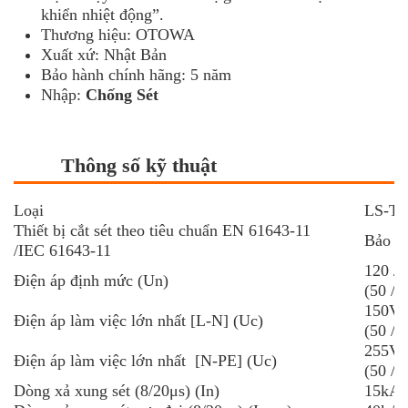
khiển nhiệt động”.
Thương hiệu: OTOWA
Xuất xứ: Nhật Bản
Bảo hành chính hãng: 5 năm
Nhập:
Chống Sét
Thông số kỹ thuật
Loại
LS-T1
Thiết bị cắt sét theo tiêu chuẩn EN 61643-11
Bảo vệ
/IEC 61643-11
120 / 
Điện áp định mức (Un)
(50 / 
150V
Điện áp làm việc lớn nhất [L-N] (Uc)
(50 / 
255V
Điện áp làm việc lớn nhất [N-PE] (Uc)
(50 / 
Dòng xả xung sét (8/20μs) (In)
15kA