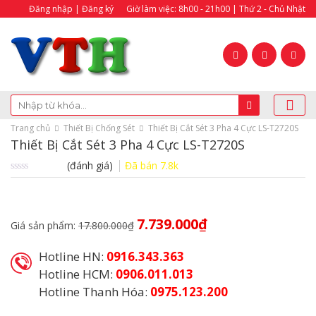
Đăng nhập | Đăng ký
Giờ làm việc: 8h00 - 21h00 | Thứ 2 - Chủ Nhật
Trang chủ
Thiết Bị Chống Sét
Thiết Bị Cắt Sét 3 Pha 4 Cực LS-T2720S
Thiết Bị Cắt Sét 3 Pha 4 Cực LS-T2720S
(đánh giá)
Đã bán
7.8k
Được
xếp
hạng
0.0
Giá
Giá
5
7.739.000
₫
Giá sản phẩm:
17.800.000
₫
sao
gốc
hiện
là:
tại
Hotline HN:
0916.343.363
17.800.000₫.
là:
7.739.000₫.
Hotline HCM:
0906.011.013
Hotline Thanh Hóa:
0975.123.200