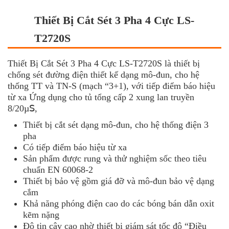
Thiết Bị Cắt Sét 3 Pha 4 Cực LS-
T2720S
Thiết Bị Cắt Sét 3 Pha 4 Cực LS-T2720S là thiết bị
chống sét đường điện thiết kế dạng mô-đun, cho hệ
thống TT và TN-S (mạch “3+1), với tiếp điểm báo hiệu
từ xa Ứng dụng cho tủ tổng cấp 2 xung lan truyền
8/20µꓢ,
Thiết bị cắt sét dạng mô-đun, cho hệ thống điện 3
pha
Có tiếp điểm báo hiệu từ xa
Sản phẩm được rung và thử nghiệm sốc theo tiêu
chuẩn EN 60068-2
Thiết bị bảo vệ gồm giá đỡ và mô-đun bảo vệ dạng
cắm
Khả năng phóng điện cao do các bóng bán dẫn oxit
kẽm nặng
Độ tin cậy cao nhờ thiết bị giám sát tốc độ “Điều