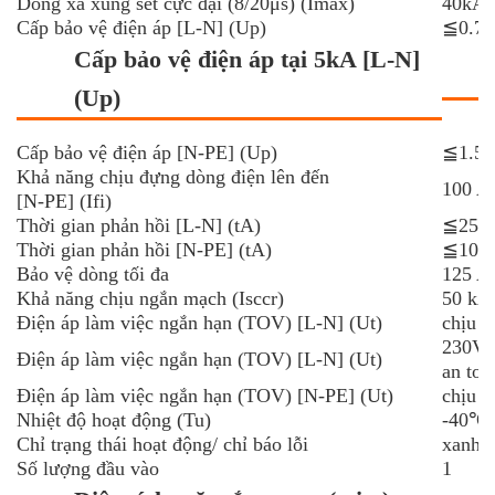
Dòng xả xung sét cực đại (8/20μs) (Imax)
40kA
Cấp bảo vệ điện áp [L-N] (Up)
≦0.7
Cấp bảo vệ điện áp tại 5kA [L-N]
(Up)
Cấp bảo vệ điện áp [N-PE] (Up)
≦1.5
Khả năng chịu đựng dòng điện lên đến
100 A
[N-PE] (Ifi)
Thời gian phản hồi [L-N] (tA)
≦25n
Thời gian phản hồi [N-PE] (tA)
≦100
Bảo vệ dòng tối đa
125 A
Khả năng chịu ngắn mạch (Isccr)
50 kA
Điện áp làm việc ngắn hạn (TOV) [L-N] (Ut)
chịu t
230V/
Điện áp làm việc ngắn hạn (TOV) [L-N] (Ut)
an toà
Điện áp làm việc ngắn hạn (TOV) [N-PE] (Ut)
chịu t
Nhiệt độ hoạt động (Tu)
-40℃
Chỉ trạng thái hoạt động/ chỉ báo lỗi
xanh/ 
Số lượng đầu vào
1