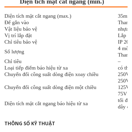
Diện tích mặt cắt ngang (min.)
Diện tích mặt cắt ngang (max.)
35mm
Đế gắn vào
Thanh
Vật liệu bảo vệ
nhựa n
Vị trí lắp đặt
Lắp đặ
Chỉ tiêu bảo vệ
IP 20
4 mô-
Số lượng
Thanh
Chỉ tiêu
–
Loại tiếp điểm báo hiệu từ xa
có thể
Chuyển đổi công suất dòng điện xoay chiều
250V 
250V /
Chuyển đổi công suất dòng điện một chiều
125V /
75V /
tối đa
Diện tích mặt cắt ngang báo hiệu từ xa
dây cứ
THÔNG SỐ KỸ THUẬT