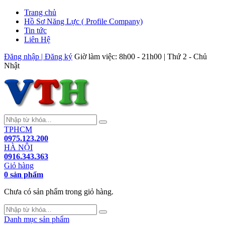
Trang chủ
Hồ Sơ Năng Lực ( Profile Company)
Tin tức
Liên Hệ
Đăng nhập | Đăng ký
Giờ làm việc: 8h00 - 21h00 | Thứ 2 - Chủ
Nhật
TPHCM
0975.123.200
HÀ NỘI
0916.343.363
Giỏ hàng
0 sản phẩm
Chưa có sản phẩm trong giỏ hàng.
Danh mục sản phẩm