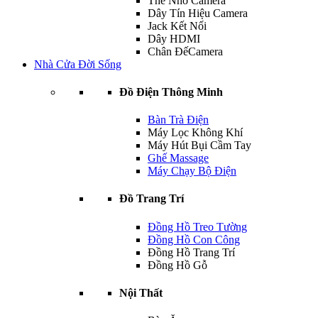
Thẻ Nhớ Camera
Dây Tín Hiệu Camera
Jack Kết Nối
Dây HDMI
Chân ĐếCamera
Nhà Cửa Đời Sống
Đồ Điện Thông Minh
Bàn Trà Điện
Máy Lọc Không Khí
Máy Hút Bụi Cầm Tay
Ghế Massage
Máy Chạy Bộ Điện
Đồ Trang Trí
Đồng Hồ Treo Tường
Đồng Hồ Con Công
Đồng Hồ Trang Trí
Đồng Hồ Gỗ
Nội Thất