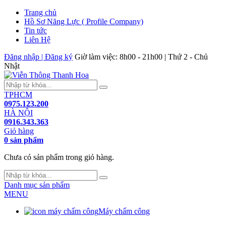
Trang chủ
Hồ Sơ Năng Lực ( Profile Company)
Tin tức
Liên Hệ
Đăng nhập | Đăng ký
Giờ làm việc: 8h00 - 21h00 | Thứ 2 - Chủ
Nhật
TPHCM
0975.123.200
HÀ NỘI
0916.343.363
Giỏ hàng
0 sản phẩm
Chưa có sản phẩm trong giỏ hàng.
Danh mục sản phẩm
MENU
Máy chấm công