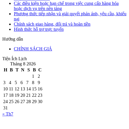
Các điều kiện hoặc hạn chế trong việc cung cấp hàng hóa
hoặc dịch vụ trên nền tảng
Phương thức tiếp nhận và giải quyết phản ánh, yêu cầu, khiếu
nại
Chính sách giao hàng, đổi trả và hoàn tiền
Hình thức hỗ trợ trực tuyến
Hướng dẫn
CHÍNH SÁCH GIÁ
Tiện Ích Lịch
Tháng 8 2026
H
B
T
N
S
B
C
1
2
3
4
5
6
7
8
9
10
11
12
13
14
15
16
17
18
19
20
21
22
23
24
25
26
27
28
29
30
31
« Th7