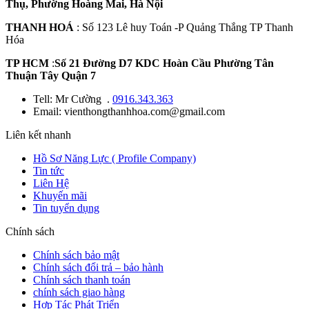
Thụ, Phường Hoàng Mai, Hà Nội
THANH HOÁ
: Số 123 Lê huy Toán -P Quảng Thắng TP Thanh
Hóa
TP HCM
:
Số 21 Đường D7 KDC Hoàn Cầu Phường Tân
Thuận Tây Quận 7
Tell: Mr Cường .
0916.343.363
Email: vienthongthanhhoa.com@gmail.com
Liên kết nhanh
Hồ Sơ Năng Lực ( Profile Company)
Tin tức
Liên Hệ
Khuyến mãi
Tin tuyển dụng
Chính sách
Chính sách bảo mật
Chính sách đổi trả – bảo hành
Chính sách thanh toán
chính sách giao hàng
Hợp Tác Phát Triển