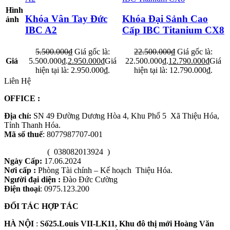
Hình
Khóa Vân Tay Đức
Khóa Đại Sảnh Cao
ảnh
IBC A2
Cấp IBC Titanium CX8
5.500.000
₫
Giá gốc là:
22.500.000
₫
Giá gốc là:
Giá
5.500.000₫.
2.950.000
₫
Giá
22.500.000₫.
12.790.000
₫
Giá
hiện tại là: 2.950.000₫.
hiện tại là: 12.790.000₫.
Liên Hệ
OFFICE
:
Địa chỉ:
SN 49 Đường Dương Hòa 4, Khu Phố 5 Xã Thiệu Hóa,
Tỉnh Thanh Hóa.
Mã số thuế
: 8077987707-001
( 038082013924 )
Ngày Cấp:
17.06.2024
Nơi cấp :
Phòng Tài chính – Kế hoạch Thiệu Hóa.
Người đại diện :
Đào Đức Cường
Điện thoại
: 0975.123.200
ĐỐI TÁC HỢP TÁC
HÀ NỘI
:
Số25.Louis VII-LK11, Khu đô thị mới Hoàng Văn