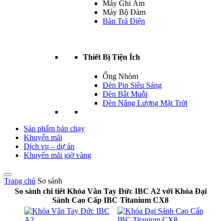
Máy Ghi Âm
Máy Bộ Đàm
Bàn Trà Điện
Thiết Bị Tiện Ích
Ống Nhòm
Đèn Pin Siêu Sáng
Đèn Bắt Muỗi
Đèn Năng Lượng Mặt Trời
Sản phẩm bán chạy
Khuyến mãi
Dịch vụ – dự án
Khuyến mãi giờ vàng
Trang chủ
So sánh
So sánh chi tiết Khóa Vân Tay Đức IBC A2 với Khóa Đại
Sảnh Cao Cấp IBC Titanium CX8