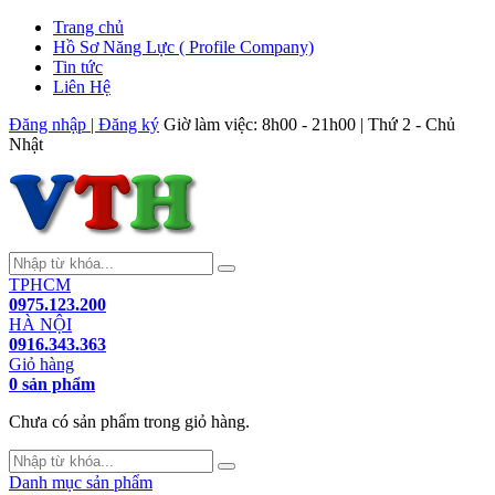
Trang chủ
Hồ Sơ Năng Lực ( Profile Company)
Tin tức
Liên Hệ
Đăng nhập | Đăng ký
Giờ làm việc: 8h00 - 21h00 | Thứ 2 - Chủ
Nhật
TPHCM
0975.123.200
HÀ NỘI
0916.343.363
Giỏ hàng
0 sản phẩm
Chưa có sản phẩm trong giỏ hàng.
Danh mục sản phẩm