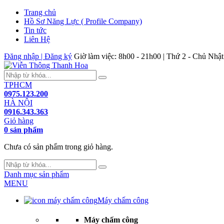
Trang chủ
Hồ Sơ Năng Lực ( Profile Company)
Tin tức
Liên Hệ
Đăng nhập | Đăng ký
Giờ làm việc: 8h00 - 21h00 | Thứ 2 - Chủ Nhật
TPHCM
0975.123.200
HÀ NỘI
0916.343.363
Giỏ hàng
0 sản phẩm
Chưa có sản phẩm trong giỏ hàng.
Danh mục sản phẩm
MENU
Máy chấm công
Máy chấm công