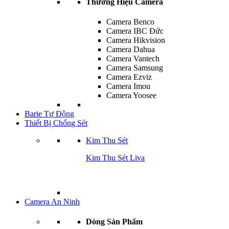
Thương Hiệu Camera
Camera Benco
Camera IBC Đức
Camera Hikvision
Camera Dahua
Camera Vantech
Camera Samsung
Camera Ezviz
Camera Imou
Camera Yoosee
Barie Tự Động
Thiết Bị Chống Sét
Kim Thu Sét
Kim Thu Sét Liva
Camera An Ninh
Dòng Sản Phẩm